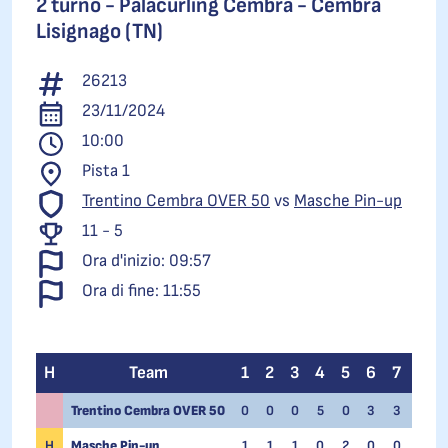
2 turno -
Palacurling Cembra - Cembra
Lisignago (TN)
26213
23/11/2024
10:00
Pista 1
Trentino Cembra OVER 50
vs
Masche Pin-up
11 - 5
Ora d'inizio: 09:57
Ora di fine: 11:55
H
Team
1
2
3
4
5
6
7
8
Trentino Cembra OVER 50
0
0
0
5
0
3
3
X
H
Masche Pin-up
1
1
1
0
2
0
0
X