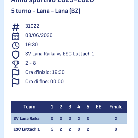
5 turno -
Lana - Lana (BZ)
31022
03/06/2026
19:30
SV Lana Raika
vs
ESC Luttach 1
2 - 8
Ora d'inizio: 19:30
Ora di fine: 00:00
Team
1
2
3
4
5
EE
Finale
SV Lana Raika
0
0
0
2
0
2
ESC Luttach 1
2
2
2
0
2
8