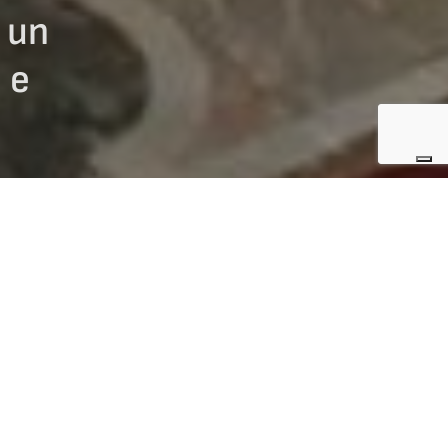
è un
 e
OCKEY (ARCHIVIO)
aticano ai circa 176
ha ribadito
irtù della sobrietà,
amite una lettera del
 ghiaccio stabilite
, e in particolare,