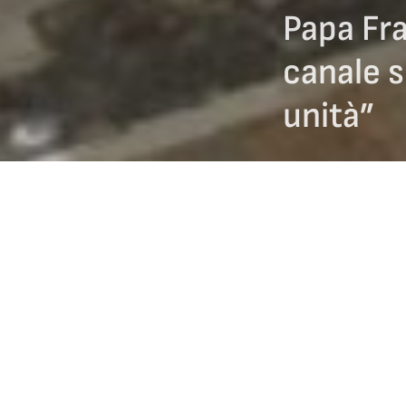
Papa Fra
canale s
unità”
27/09/2019
Una giornata special
membri della IIHF, la
l’apprezzamento dell
dell’umiltà, del cora
Cardinale Pietro Paro
dalla “Dichiarazione 
l’hockey, sia davvero