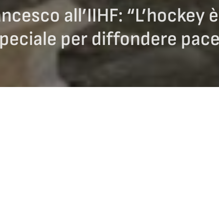
ncesco all’IIHF: “L’hockey 
peciale per diffondere pace
NEWS H
e con una persona speciale. Nell’
udienza
concessa oggi in Città del V
Federazione Internazionale di Hockey su ghiaccio
,
Papa Francesco
a Chiesa per lo sport come campo in cui si possono promuovere “
le v
ggio e della pazienza
”. Lui che nel 2017 aveva salutato con favore – tr
lin, segretario di Stato vaticano – le nuove linee guida dell’hockey su
di Principi”, a distanza di due anni ha sottolineato ancora come lo sport
 “
un canale speciale per diffondere la pace e l’unità
”.