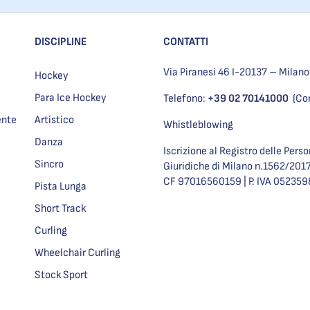
DISCIPLINE
CONTATTI
Via Piranesi 46 I-20137 – Milano
Hockey
Para Ice Hockey
Telefono:
+39 02 70141000
(Co
ente
Artistico
Whistleblowing
Danza
Iscrizione al Registro delle Pers
Sincro
Giuridiche di Milano n.1562/201
CF 97016560159 | P. IVA 05235
Pista Lunga
Short Track
Curling
Wheelchair Curling
Stock Sport