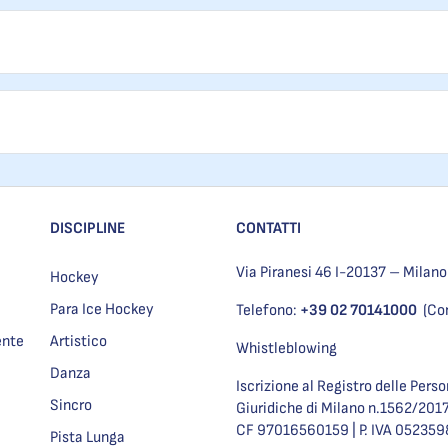
DISCIPLINE
CONTATTI
Via Piranesi 46 I-20137 – Milano
Hockey
Para Ice Hockey
Telefono:
+39 02 70141000
(Co
ente
Artistico
Whistleblowing
Danza
Iscrizione al Registro delle Pers
Sincro
Giuridiche di Milano n.1562/201
CF 97016560159 | P. IVA 05235
Pista Lunga