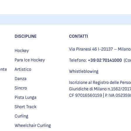
DISCIPLINE
CONTATTI
Via Piranesi 46 I-20137 – Milano
Hockey
Para Ice Hockey
Telefono:
+39 02 70141000
(Co
ente
Artistico
Whistleblowing
Danza
Iscrizione al Registro delle Pers
Sincro
Giuridiche di Milano n.1562/201
CF 97016560159 | P. IVA 05235
Pista Lunga
Short Track
Curling
Wheelchair Curling