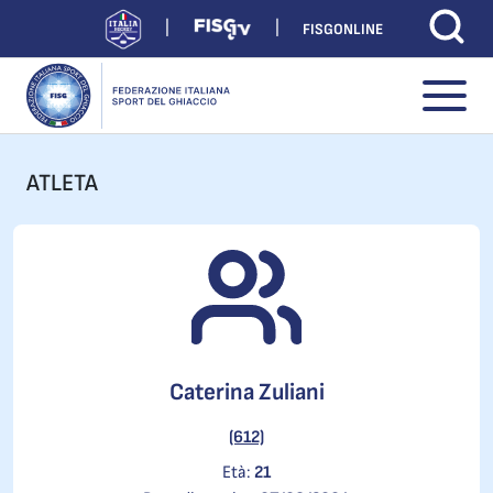
FISGONLINE
ATLETA
Caterina Zuliani
(612)
Età:
21