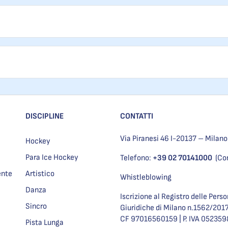
DISCIPLINE
CONTATTI
Via Piranesi 46 I-20137 – Milano
Hockey
Para Ice Hockey
Telefono:
+39 02 70141000
(Co
ente
Artistico
Whistleblowing
Danza
Iscrizione al Registro delle Pers
Sincro
Giuridiche di Milano n.1562/201
CF 97016560159 | P. IVA 05235
Pista Lunga