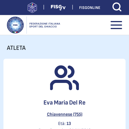
FISGONLINE
ATLETA
Eva Maria Del Re
Chiavennese (755)
Età:
13