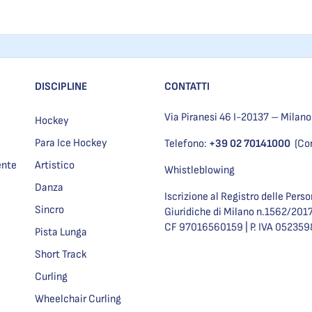
DISCIPLINE
CONTATTI
Via Piranesi 46 I-20137 – Milano
Hockey
Para Ice Hockey
Telefono:
+39 02 70141000
(Co
ente
Artistico
Whistleblowing
Danza
Iscrizione al Registro delle Pers
Sincro
Giuridiche di Milano n.1562/201
CF 97016560159 | P. IVA 05235
Pista Lunga
Short Track
Curling
Wheelchair Curling