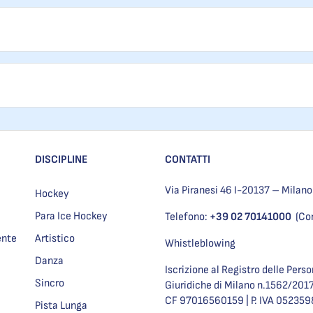
DISCIPLINE
CONTATTI
Via Piranesi 46 I-20137 – Milano
Hockey
Para Ice Hockey
Telefono:
+39 02 70141000
(Co
ente
Artistico
Whistleblowing
Danza
Iscrizione al Registro delle Pers
Sincro
Giuridiche di Milano n.1562/201
CF 97016560159 | P. IVA 05235
Pista Lunga