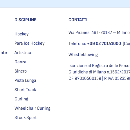
DISCIPLINE
CONTATTI
Via Piranesi 46 I-20137 – Milano
Hockey
Para Ice Hockey
Telefono:
+39 02 70141000
(Co
ente
Artistico
Whistleblowing
Danza
Iscrizione al Registro delle Pers
Sincro
Giuridiche di Milano n.1562/201
CF 97016560159 | P. IVA 05235
Pista Lunga
Short Track
Curling
Wheelchair Curling
Stock Sport