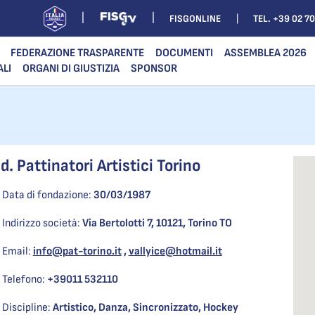
FISGONLINE
TEL. +39 02 7
FEDERAZIONE TRASPARENTE
DOCUMENTI
ASSEMBLEA 2026
ALI
ORGANI DI GIUSTIZIA
SPONSOR
.d. Pattinatori Artistici Torino
Data di fondazione:
30/03/1987
Indirizzo società:
Via Bertolotti 7, 10121, Torino TO
Email:
info@pat-torino.it
,
vallyice@hotmail.it
Telefono:
+39011 532110
Discipline:
Artistico, Danza, Sincronizzato, Hockey