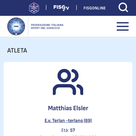
FISGONLINE
ATLETA
Matthias Elsler
E.v. Terlan -terlano (89)
Età:
57