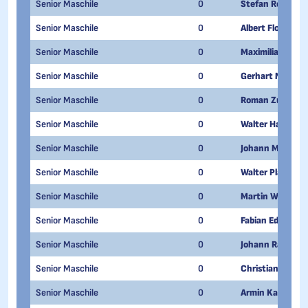
Senior Maschile
0
Stefan Roalter
Senior Maschile
0
Albert Florian
Senior Maschile
0
Maximilian Zoes
Senior Maschile
0
Gerhart Merane
Senior Maschile
0
Roman Zublasin
Senior Maschile
0
Walter Hanni
Senior Maschile
0
Johann Mulser
Senior Maschile
0
Walter Plattner
Senior Maschile
0
Martin Wenter
Senior Maschile
0
Fabian Eder
Senior Maschile
0
Johann Ratschill
Senior Maschile
0
Christian Oberh
Senior Maschile
0
Armin Karadar