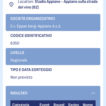
Location:
Stadio Appiano - Appiano sulla strada
del vino (BZ)
SOCIETÀ ORGANIZZATRICI
E.v. Eppan berg-Appiano A.s.d.
CODICE IDENTIFICATIVO
6350
LIVELLO
Regionale
TIPO E DATA SORTEGGIO
Non previsto
RISULTATI
Categoria
Event
Round
Series
Nome