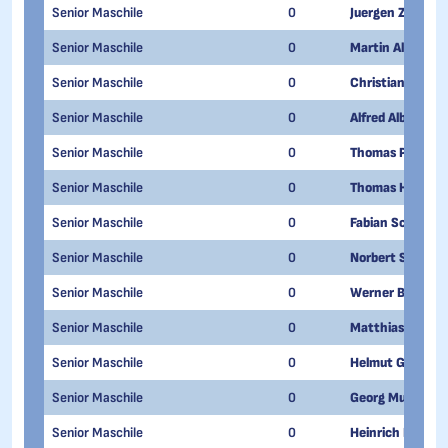
Senior Maschile
0
Juergen Zoeggel
Senior Maschile
0
Martin Albenber
Senior Maschile
0
Christian Gebha
Senior Maschile
0
Alfred Albenberg
Senior Maschile
0
Thomas Pichler
Senior Maschile
0
Thomas Hanni
Senior Maschile
0
Fabian Schwarz
Senior Maschile
0
Norbert Spitaler
Senior Maschile
0
Werner Blaas
Senior Maschile
0
Matthias Elsler
Senior Maschile
0
Helmut Goetsch
Senior Maschile
0
Georg Mumelter
Senior Maschile
0
Heinrich Norber