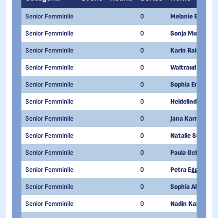
Senior Femminile
0
Melanie Eder
Senior Femminile
0
Sonja Mulser
Senior Femminile
0
Karin Rainer
Senior Femminile
0
Waltraud Ebnich
Senior Femminile
0
Sophia Enderle
Senior Femminile
0
Heidelinde Goet
Senior Femminile
0
Jana Karnutsch
Senior Femminile
0
Natalie Schwarz
Senior Femminile
0
Paula Gebhard
Senior Femminile
0
Petra Egger
Senior Femminile
0
Sophia Albenber
Senior Femminile
0
Nadin Karnutsc