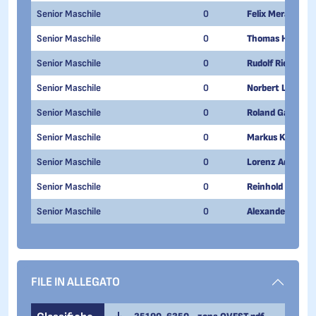
Senior Maschile
0
Felix Meraner
Senior Maschile
0
Thomas Heiss
Senior Maschile
0
Rudolf Riegler
Senior Maschile
0
Norbert Luggin
Senior Maschile
0
Roland Gasser
Senior Maschile
0
Markus Kerschb
Senior Maschile
0
Lorenz Adolf End
Senior Maschile
0
Reinhold Mittere
Senior Maschile
0
Alexander Carlin
FILE IN ALLEGATO