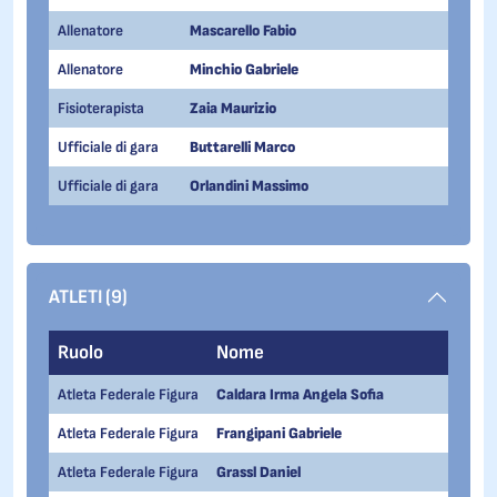
Allenatore
Mascarello Fabio
Allenatore
Minchio Gabriele
Fisioterapista
Zaia Maurizio
Ufficiale di gara
Buttarelli Marco
Ufficiale di gara
Orlandini Massimo
ATLETI (9)
Ruolo
Nome
Data 
Atleta Federale Figura
Caldara Irma Angela Sofia
04/07
Atleta Federale Figura
Frangipani Gabriele
31/12
Atleta Federale Figura
Grassl Daniel
04/04