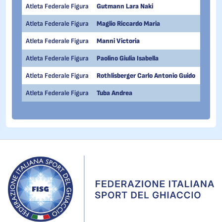
Atleta Federale Figura
Gutmann Lara Naki
06/11
Atleta Federale Figura
Maglio Riccardo Maria
24/04
Atleta Federale Figura
Manni Victoria
23/08
Atleta Federale Figura
Paolino Giulia Isabella
03/08
Atleta Federale Figura
Rothlisberger Carlo Antonio Guido
23/08
Atleta Federale Figura
Tuba Andrea
24/05