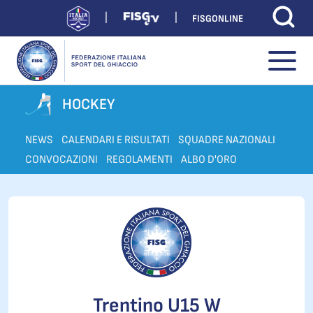
FISGONLINE
HOCKEY
NEWS
CALENDARI E RISULTATI
SQUADRE NAZIONALI
CONVOCAZIONI
REGOLAMENTI
ALBO D'ORO
Trentino U15 W