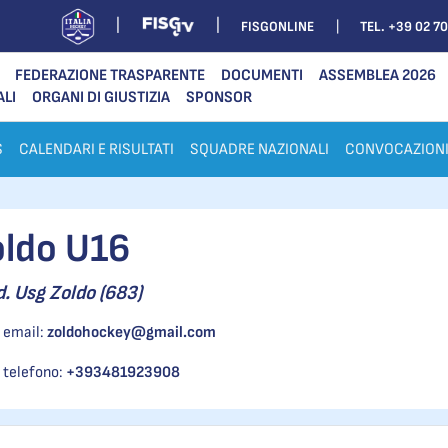
FISGONLINE
TEL. +39 02 7
FEDERAZIONE TRASPARENTE
DOCUMENTI
ASSEMBLEA 2026
ALI
ORGANI DI GIUSTIZIA
SPONSOR
S
CALENDARI E RISULTATI
SQUADRE NAZIONALI
CONVOCAZION
oldo U16
d. Usg Zoldo (683)
email:
zoldohockey@gmail.com
telefono:
+393481923908