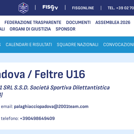
FISGONLINE
TEL. +39 02 7
FEDERAZIONE TRASPARENTE
DOCUMENTI
ASSEMBLEA 2026
ALI
ORGANI DI GIUSTIZIA
SPONSOR
S
CALENDARI E RISULTATI
SQUADRE NAZIONALI
CONVOCAZION
dova / Feltre U16
 SRL S.S.D. Società Sportiva Dilettantistica
)
email:
palaghiacciopadova@2001team.com
telefono:
+390498649409