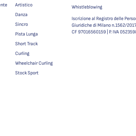
ente
Artistico
Whistleblowing
Danza
Iscrizione al Registro delle Pers
Sincro
Giuridiche di Milano n.1562/201
CF 97016560159 | P. IVA 05235
Pista Lunga
Short Track
Curling
Wheelchair Curling
Stock Sport