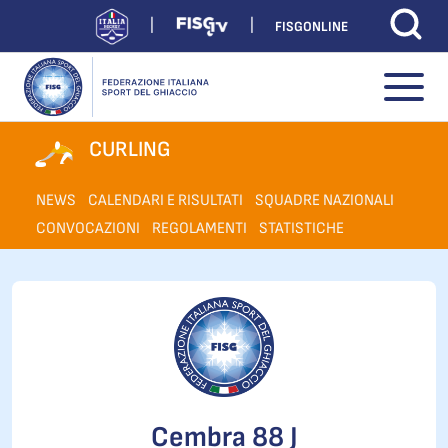
FISGONLINE
CURLING
NEWS
CALENDARI E RISULTATI
SQUADRE NAZIONALI
CONVOCAZIONI
REGOLAMENTI
STATISTICHE
Cembra 88 J