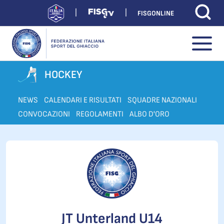
FISGONLINE
HOCKEY
NEWS
CALENDARI E RISULTATI
SQUADRE NAZIONALI
CONVOCAZIONI
REGOLAMENTI
ALBO D'ORO
JT Unterland U14