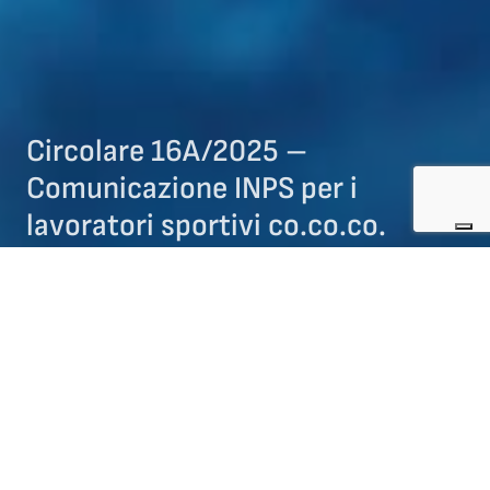
Circolare 16A/2025 –
Comunicazione INPS per i
lavoratori sportivi co.co.co.
10/06/2025
DOCUMENTI E COMUNICAZIONI PER ATLETI/TESSERATI
DOCUMENTI E COMUNICAZIONI PER SOCIETà
Con la
Circolare 16/A 2025
, si informa che l’INPS ha
introdotto una nuova funzionalità per i co.co.co. sportivi e
altri lavoratori parasubordinati. Dal mese di
maggio 2025
,