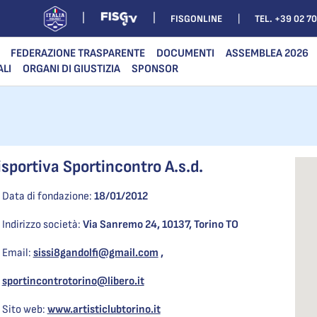
FISGONLINE
TEL. +39 02 7
FEDERAZIONE TRASPARENTE
DOCUMENTI
ASSEMBLEA 2026
ALI
ORGANI DI GIUSTIZIA
SPONSOR
isportiva Sportincontro A.s.d.
Data di fondazione:
18/01/2012
Indirizzo società:
Via Sanremo 24, 10137, Torino TO
Email:
sissi8gandolfi@gmail.com
,
sportincontrotorino@libero.it
Sito web:
www.artisticlubtorino.it