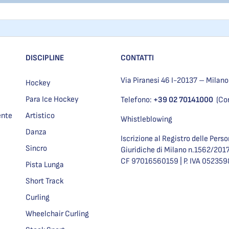
DISCIPLINE
CONTATTI
Via Piranesi 46 I-20137 – Milano
Hockey
Para Ice Hockey
Telefono:
+39 02 70141000
(Co
ente
Artistico
Whistleblowing
Danza
Iscrizione al Registro delle Pers
Sincro
Giuridiche di Milano n.1562/201
CF 97016560159 | P. IVA 05235
Pista Lunga
Short Track
Curling
Wheelchair Curling