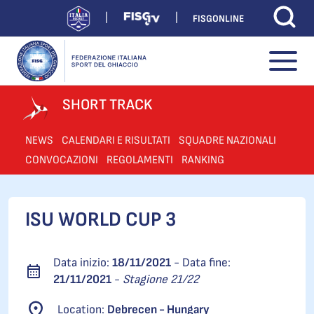
FISGONLINE
SHORT TRACK
NEWS
CALENDARI E RISULTATI
SQUADRE NAZIONALI
CONVOCAZIONI
REGOLAMENTI
RANKING
ISU WORLD CUP 3
Data inizio:
18/11/2021
- Data fine:
21/11/2021
-
Stagione 21/22
Location:
Debrecen - Hungary