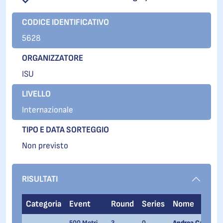
CODICE IDENTIFICATIVO
5628
ORGANIZZATORE
ISU
LIVELLO
Internazionale
TIPO E DATA SORTEGGIO
Non previsto
RISULTATI
Categoria
Event
Round
Series
Nome
500 Metri
3
0
Andrea Cassinelli