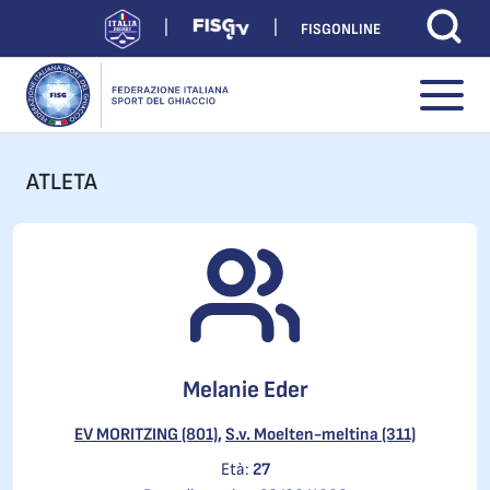
FISGONLINE
ATLETA
Melanie Eder
EV MORITZING (801)
,
S.v. Moelten-meltina (311)
Età:
27