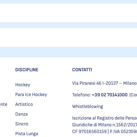
DISCIPLINE
CONTATTI
Via Piranesi 46 I-20137 – Milano
Hockey
Para Ice Hockey
Telefono:
+39 02 70141000
(Co
ente
Artistico
Whistleblowing
Danza
Iscrizione al Registro delle Pers
Sincro
Giuridiche di Milano n.1562/201
CF 97016560159 | P. IVA 05235
Pista Lunga