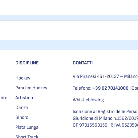
DISCIPLINE
CONTATTI
Via Piranesi 46 I-20137 – Milano
Hockey
Para Ice Hockey
Telefono:
+39 02 70141000
(Co
ente
Artistico
Whistleblowing
Danza
Iscrizione al Registro delle Pers
Sincro
Giuridiche di Milano n.1562/201
CF 97016560159 | P. IVA 05235
Pista Lunga
Short Track