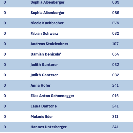
0
Sophia Albenberger
089
0
Sophia Albenberger
089
0
Nicole Kuehbacher
EVN
0
Fabian Schwarz
032
0
Andreas Stolzlechner
107
0
Damian Denicolo'
054
0
Judith Ganterer
032
0
Judith Ganterer
032
0
Anna Hofer
241
0
Elias Anton Schoenegger
016
0
Laura Dantone
241
0
Melanie Eder
311
0
Hannes Unterberger
241