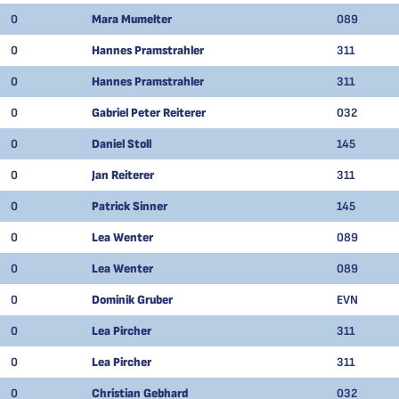
0
Mara Mumelter
089
0
Hannes Pramstrahler
311
0
Hannes Pramstrahler
311
0
Gabriel Peter Reiterer
032
0
Daniel Stoll
145
0
Jan Reiterer
311
0
Patrick Sinner
145
0
Lea Wenter
089
0
Lea Wenter
089
0
Dominik Gruber
EVN
0
Lea Pircher
311
0
Lea Pircher
311
0
Christian Gebhard
032