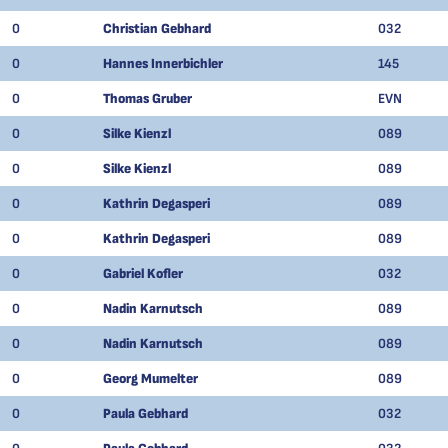
0
Christian Gebhard
032
0
Hannes Innerbichler
145
0
Thomas Gruber
EVN
0
Silke Kienzl
089
0
Silke Kienzl
089
0
Kathrin Degasperi
089
0
Kathrin Degasperi
089
0
Gabriel Kofler
032
0
Nadin Karnutsch
089
0
Nadin Karnutsch
089
0
Georg Mumelter
089
0
Paula Gebhard
032