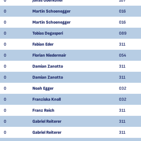
0
Jonas Oberkofler
107
0
Martin Schoenegger
016
0
Martin Schoenegger
016
0
Tobias Degasperi
089
0
Fabian Eder
311
0
Florian Niedermair
054
0
Damian Zanotto
311
0
Damian Zanotto
311
0
Noah Egger
032
0
Franziska Knoll
032
0
Franz Reich
311
0
Gabriel Reiterer
311
0
Gabriel Reiterer
311