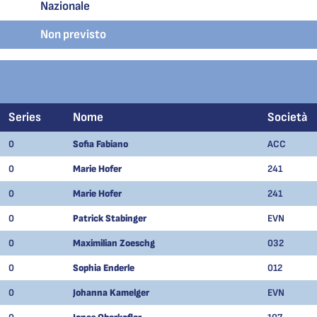
Nazionale
Non previsto
Series
Nome
Società
0
Sofia Fabiano
ACC
0
Marie Hofer
241
0
Marie Hofer
241
0
Patrick Stabinger
EVN
0
Maximilian Zoeschg
032
0
Sophia Enderle
012
0
Johanna Kamelger
EVN