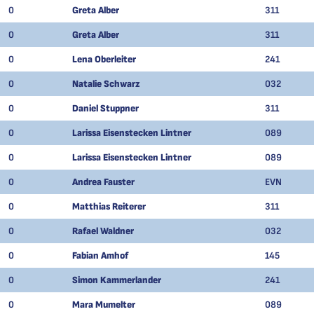
0
Greta Alber
311
0
Greta Alber
311
0
Lena Oberleiter
241
0
Natalie Schwarz
032
0
Daniel Stuppner
311
0
Larissa Eisenstecken Lintner
089
0
Larissa Eisenstecken Lintner
089
0
Andrea Fauster
EVN
0
Matthias Reiterer
311
0
Rafael Waldner
032
0
Fabian Amhof
145
0
Simon Kammerlander
241
0
Mara Mumelter
089