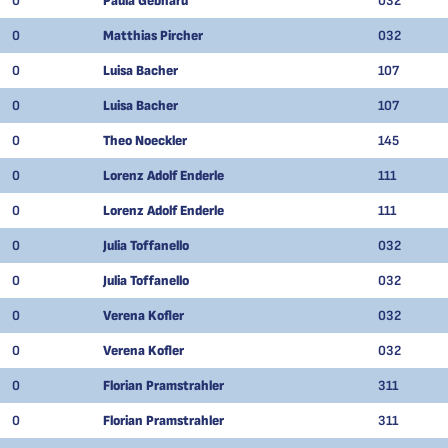
0
Paula Gebhard
032
0
Matthias Pircher
032
0
Luisa Bacher
107
0
Luisa Bacher
107
0
Theo Noeckler
145
0
Lorenz Adolf Enderle
111
0
Lorenz Adolf Enderle
111
0
Julia Toffanello
032
0
Julia Toffanello
032
0
Verena Kofler
032
0
Verena Kofler
032
0
Florian Pramstrahler
311
0
Florian Pramstrahler
311