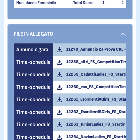
Non Idoneo Femminile
Total Score
1
1
FILE IN ALLEGATO
Annuncio gara
11270_Annuncio 2a Prova CRL Free - C
Time-schedule
12258_altri_FS_CompetitionTimeOverv
Time-schedule
12259_CadettiLadies_FS_StartingOrde
Time-schedule
12260_eso_FS_CompetitionTimeOvervi
Time-schedule
12261_EsordientiAGirls_FS_StartingOr
Time-schedule
12262_EsordientiBGirls_FS_StartingOr
Time-schedule
12263_JuniorLadies_FS_StartingOrder
Time-schedule
12264_NoviceLadies_FS_StartingOrder