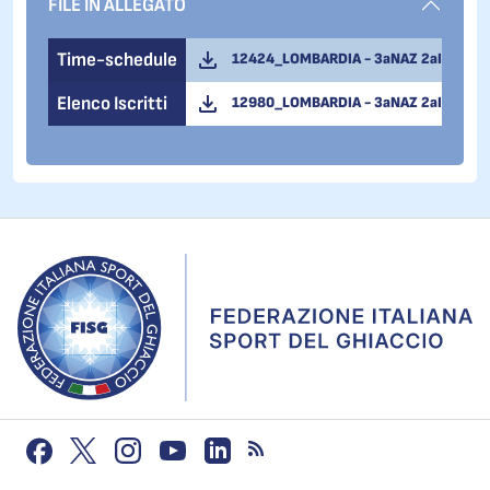
FILE IN ALLEGATO
Time-schedule
12424_LOMBARDIA - 3aNAZ 2aINT 1 - 
Elenco Iscritti
12980_LOMBARDIA - 3aNAZ 2aINT 1 - S