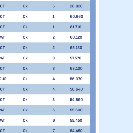
ICT
Ok
5
28.920
ICT
Ok
1
60.960
ICT
Ok
1
81.710
PAT
Ok
2
60.120
ICT
Ok
2
65.130
PAT
Ok
3
57.570
ICT
Ok
3
63.130
CUS
Ok
4
56.370
ICT
Ok
4
56.640
ICT
Ok
5
54.890
PAT
Ok
5
55.600
PAT
Ok
6
55.450
ICT
Ok
7
54.450