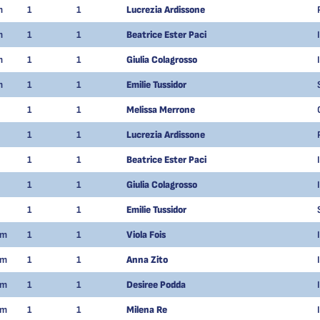
m
1
1
Lucrezia Ardissone
m
1
1
Beatrice Ester Paci
m
1
1
Giulia Colagrosso
m
1
1
Emilie Tussidor
1
1
Melissa Merrone
1
1
Lucrezia Ardissone
1
1
Beatrice Ester Paci
1
1
Giulia Colagrosso
1
1
Emilie Tussidor
am
1
1
Viola Fois
am
1
1
Anna Zito
am
1
1
Desiree Podda
am
1
1
Milena Re