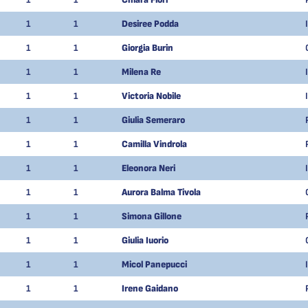
1
1
Desiree Podda
1
1
Giorgia Burin
1
1
Milena Re
1
1
Victoria Nobile
1
1
Giulia Semeraro
1
1
Camilla Vindrola
1
1
Eleonora Neri
1
1
Aurora Balma Tivola
1
1
Simona Gillone
1
1
Giulia Iuorio
1
1
Micol Panepucci
1
1
Irene Gaidano