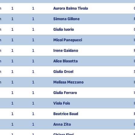
m
1
1
Aurora Balma Tivola
m
1
1
Simona Gillone
m
1
1
Giulia Iuorio
m
1
1
Micol Panepucci
m
1
1
Irene Gaidano
m
1
1
Alice Blasotta
m
1
1
Giulia Orcel
m
1
1
Melissa Mezzano
1
1
Giulia Ferraro
1
1
Viola Fois
1
1
Beatrice Baud
1
1
Anna Zito
1
1
Chiara Fiori