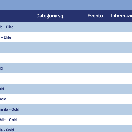
Categoria sq.
Evento
Informazi
 - Elite
- Elite
ld
d
old
Gold
nile - Gold
ile - Gold
e - Gold