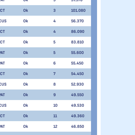
ICT
Ok
3
101.080
CUS
Ok
4
56.370
ICT
Ok
4
86.090
ICT
Ok
5
83.810
PAT
Ok
5
55.600
PAT
Ok
6
55.450
ICT
Ok
7
54.450
CUS
Ok
8
52.930
PAT
Ok
9
49.550
CUS
Ok
10
49.530
ICT
Ok
11
49.360
PAT
Ok
12
46.850