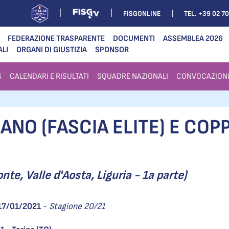
FISGONLINE
TEL. +39 02 7
FEDERAZIONE TRASPARENTE
DOCUMENTI
ASSEMBLEA 2026
ALI
ORGANI DI GIUSTIZIA
SPONSOR
S
CALENDARI E RISULTATI
SQUADRE NAZIONALI
CONVOCAZION
NO (FASCIA ELITE) E COPP
te, Valle d'Aosta, Liguria - 1a parte)
17/01/2021
-
Stagione 20/21