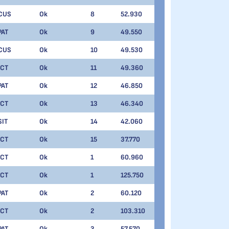
CUS
Ok
8
52.930
PAT
Ok
9
49.550
CUS
Ok
10
49.530
ICT
Ok
11
49.360
PAT
Ok
12
46.850
ICT
Ok
13
46.340
SIT
Ok
14
42.060
ICT
Ok
15
37.770
ICT
Ok
1
60.960
ICT
Ok
1
125.750
PAT
Ok
2
60.120
ICT
Ok
2
103.310
PAT
Ok
3
57.570