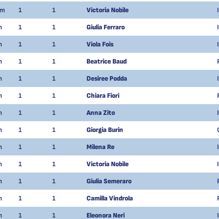
am
1
1
Victoria Nobile
m
1
1
Giulia Ferraro
m
1
1
Viola Fois
m
1
1
Beatrice Baud
m
1
1
Desiree Podda
m
1
1
Chiara Fiori
m
1
1
Anna Zito
m
1
1
Giorgia Burin
m
1
1
Milena Re
m
1
1
Victoria Nobile
m
1
1
Giulia Semeraro
m
1
1
Camilla Vindrola
m
1
1
Eleonora Neri