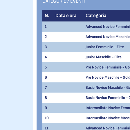
CATEGORIE / EVENTI
N.
Data e ora
Categoria
1
Advanced Novice Femminile
2
Advanced Novice Maschile 
3
Junior Femminile - Elite
4
Junior Maschile - Elite
5
Pre Novice Femminile - Go
6
Pre Novice Maschile - Gol
7
Basic Novice Maschile - G
8
Basic Novice Femminile - 
9
Intermediate Novice Femmi
10
Intermediate Novice Masch
11
Advanced Novice Femminil