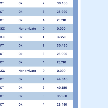
PAT
Ok
2
30.460
ICT
Ok
3
26.990
ICT
Ok
4
25.710
SKC
Non arrivato
0
0.000
CUS
Ok
1
37.270
PAT
Ok
2
30.460
ICT
Ok
3
26.990
ICT
Ok
4
25.710
SKC
Non arrivato
0
0.000
ICT
Ok
1
44.040
ICT
Ok
2
40.180
ICT
Ok
3
35.950
ICT
Ok
4
29.450