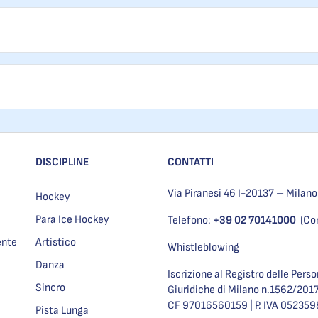
DISCIPLINE
CONTATTI
Via Piranesi 46 I-20137 – Milano
Hockey
Para Ice Hockey
Telefono:
+39 02 70141000
(Co
ente
Artistico
Whistleblowing
Danza
Iscrizione al Registro delle Pers
Sincro
Giuridiche di Milano n.1562/201
CF 97016560159 | P. IVA 05235
Pista Lunga