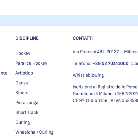
DISCIPLINE
CONTATTI
Via Piranesi 46 I-20137 – Milano
Hockey
Para Ice Hockey
Telefono:
+39 02 70141000
(Co
ente
Artistico
Whistleblowing
Danza
Iscrizione al Registro delle Pers
Sincro
Giuridiche di Milano n.1562/201
CF 97016560159 | P. IVA 05235
Pista Lunga
Short Track
Curling
Wheelchair Curling