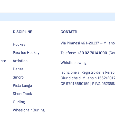
DISCIPLINE
CONTATTI
Via Piranesi 46 I-20137 – Milano
Hockey
Para Ice Hockey
Telefono:
+39 02 70141000
(Co
ente
Artistico
Whistleblowing
Danza
Iscrizione al Registro delle Pers
Sincro
Giuridiche di Milano n.1562/201
CF 97016560159 | P. IVA 05235
Pista Lunga
Short Track
Curling
Wheelchair Curling