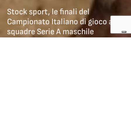
Stock sport, le finali del
Campionato Italiano di gioco a
squadre Serie A maschile
02/08/2021
NEWS STOCK SPORT
Sabato 31 luglio 2021 si sono disputate a Telfen-Lanzin,
frazione del comune di Castelrotto in provincia di Bolzano
(Trentino Alto-Adige), le
finali di Stock Sport del Campionato
italiano di gioco a squadre Serie A maschile
.
Qui di seguito le prime tre squadre classificate: