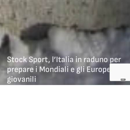
Stock Sport, l’Italia in raduno per
prepare i Mondiali e gli Europei
giovanili
29/11/2024
NEWS STOCK SPORT
Le
nazionali italiane
di
Stock Sport
effettueranno nella
giornata di domenica 1° dicembre 2024 un
raduno di