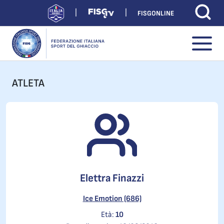
FISGONLINE
ATLETA
Elettra Finazzi
Ice Emotion (686)
Età:
10