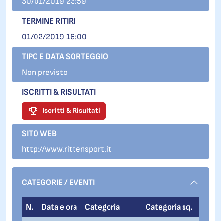
30/01/2019 23:59
TERMINE RITIRI
01/02/2019 16:00
TIPO E DATA SORTEGGIO
Non previsto
ISCRITTI & RISULTATI
Iscritti & Risultati
SITO WEB
http://www.rittensport.it
CATEGORIE / EVENTI
N.
Data e ora
Categoria
Categoria sq.
Even