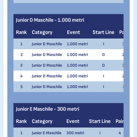
Junior D Maschile - 1.000 metri
Rank
Category
Event
Start Line
Pair
N
1
Junior D Maschile
1.000 metri
I
3
Ma
2
Junior D Maschile
1.000 metri
O
2
Fe
3
Junior D Maschile
1.000 metri
O
3
Si
4
Junior D Maschile
1.000 metri
I
2
El
5
Junior D Maschile
1.000 metri
I
1
Ha
Junior E Maschile - 300 metri
Rank
Category
Event
Start Line
Pair
Na
1
Junior E Maschile
300 metri
I
4
Eman