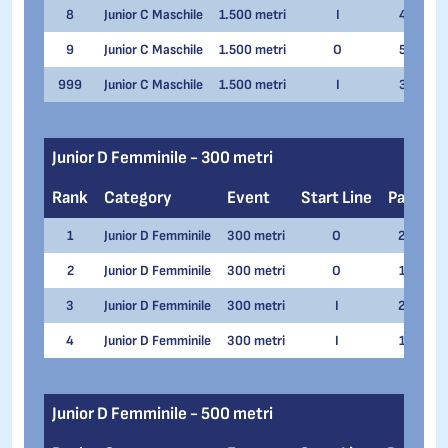
8
Junior C Maschile
1.500 metri
I
4
Ma
9
Junior C Maschile
1.500 metri
O
5
Ma
999
Junior C Maschile
1.500 metri
I
3
Je
Junior D Femminile - 300 metri
Rank
Category
Event
Start Line
Pair
N
1
Junior D Femminile
300 metri
O
2
Jul
2
Junior D Femminile
300 metri
O
1
Ca
3
Junior D Femminile
300 metri
I
2
So
4
Junior D Femminile
300 metri
I
1
Za
Junior D Femminile - 500 metri