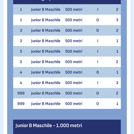
1
Junior B Maschile
500 metri
I
2
Nil 
1
Junior B Maschile
500 metri
O
3
Nil 
2
Junior B Maschile
500 metri
O
2
Thom
2
Junior B Maschile
500 metri
I
1
Thom
3
Junior B Maschile
500 metri
I
1
Rome
3
Junior B Maschile
500 metri
I
2
Rome
4
Junior B Maschile
500 metri
O
1
Davi
4
Junior B Maschile
500 metri
I
3
Davi
999
Junior B Maschile
500 metri
O
2
Matt
999
Junior B Maschile
500 metri
O
1
Sai
Junior B Maschile - 1.000 metri