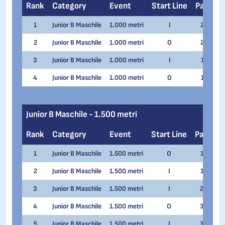
Rank
Category
Event
Start Line
Pair
N
1
Junior B Maschile
1.000 metri
I
2
Ni
2
Junior B Maschile
1.000 metri
O
2
Th
3
Junior B Maschile
1.000 metri
I
1
Ro
4
Junior B Maschile
1.000 metri
O
1
Da
Junior B Maschile - 1.500 metri
Rank
Category
Event
Start Line
Pair
N
1
Junior B Maschile
1.500 metri
O
1
Ni
2
Junior B Maschile
1.500 metri
I
1
Th
3
Junior B Maschile
1.500 metri
I
2
Ro
4
Junior B Maschile
1.500 metri
O
3
Sa
5
Junior B Maschile
1.500 metri
I
3
Da