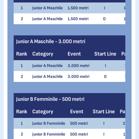
1
Junior A Maschile
1.500 metri
I
1
Ga
2
Junior A Maschile
1.500 metri
O
1
Zd
Junior A Maschile - 3.000 metri
Rank
Category
Event
Start Line
Pair
N
1
Junior A Maschile
3.000 metri
I
1
Ga
2
Junior A Maschile
3.000 metri
O
1
Z
Junior B Femminile - 500 metri
Rank
Category
Event
Start Line
Pair
N
1
Junior B Femminile
500 metri
I
2
Ai
2
Junior B Femminile
500 metri
I
1
Mel