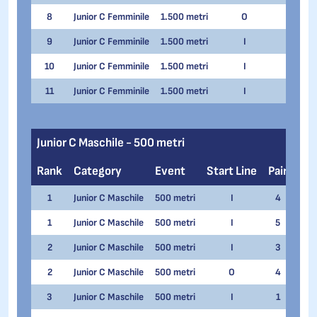
8
Junior C Femminile
1.500 metri
O
5
S
9
Junior C Femminile
1.500 metri
I
2
M
10
Junior C Femminile
1.500 metri
I
1
M
11
Junior C Femminile
1.500 metri
I
5
V
Junior C Maschile - 500 metri
Rank
Category
Event
Start Line
Pair
Na
1
Junior C Maschile
500 metri
I
4
Luk
1
Junior C Maschile
500 metri
I
5
Luk
2
Junior C Maschile
500 metri
I
3
Maxi
2
Junior C Maschile
500 metri
O
4
Maxi
3
Junior C Maschile
500 metri
I
1
Kons