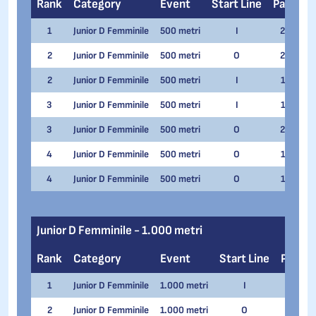
Rank
Category
Event
Start Line
Pair
N
1
Junior D Femminile
500 metri
I
2
Jul
2
Junior D Femminile
500 metri
O
2
Ca
2
Junior D Femminile
500 metri
I
1
Ca
3
Junior D Femminile
500 metri
I
1
So
3
Junior D Femminile
500 metri
O
2
So
4
Junior D Femminile
500 metri
O
1
Za
4
Junior D Femminile
500 metri
O
1
Za
Junior D Femminile - 1.000 metri
Rank
Category
Event
Start Line
Pair
1
Junior D Femminile
1.000 metri
I
2
J
2
Junior D Femminile
1.000 metri
O
2
C