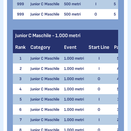
999
Junior C Maschile
500 metri
I
5
Jaku
999
Junior C Maschile
500 metri
O
5
Gian
Junior C Maschile - 1.000 metri
Rank
Category
Event
Start Line
Pair
N
1
Junior C Maschile
1.000 metri
I
5
Lu
2
Junior C Maschile
1.000 metri
I
4
Al
3
Junior C Maschile
1.000 metri
O
4
Ma
4
Junior C Maschile
1.000 metri
O
5
Ja
5
Junior C Maschile
1.000 metri
I
1
Je
6
Junior C Maschile
1.000 metri
O
3
Ma
7
Junior C Maschile
1.000 metri
I
2
Ma
8
Junior C Maschile
1.000 metri
O
2
Ma