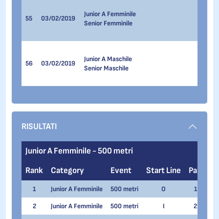
500 me
Junior A Femminile
3.000 
55
03/02/2019
Senior Femminile
1.000 
1.500 
500 me
Junior A Maschile
3.000 
56
03/02/2019
Senior Maschile
1.000 
1.500 
RISULTATI
Junior A Femminile - 500 metri
Rank
Category
Event
Start Line
Pair
N
1
Junior A Femminile
500 metri
O
1
Glo
2
Junior A Femminile
500 metri
I
2
Ta