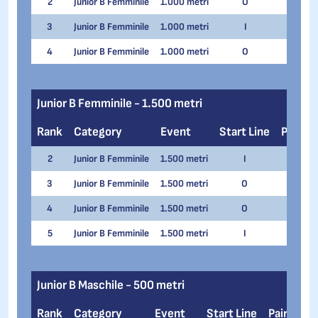
2
Junior B Femminile
1.000 metri
O
2
M
3
Junior B Femminile
1.000 metri
I
1
V
4
Junior B Femminile
1.000 metri
O
1
A
Junior B Femminile - 1.500 metri
Rank
Category
Event
Start Line
Pair
2
Junior B Femminile
1.500 metri
I
3
K
3
Junior B Femminile
1.500 metri
O
3
M
4
Junior B Femminile
1.500 metri
O
4
V
5
Junior B Femminile
1.500 metri
I
4
A
Junior B Maschile - 500 metri
Rank
Category
Event
Start Line
Pair
Na