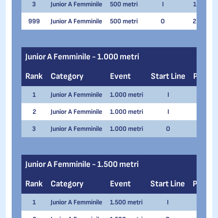
3
Junior A Femminile
500 metri
I
1
Lin
999
Junior A Femminile
500 metri
O
2
Ro
Junior A Femminile - 1.000 metri
Rank
Category
Event
Start Line
Pair
1
Junior A Femminile
1.000 metri
I
2
G
2
Junior A Femminile
1.000 metri
I
1
T
3
Junior A Femminile
1.000 metri
O
2
L
Junior A Femminile - 1.500 metri
Rank
Category
Event
Start Line
Pair
1
Junior A Femminile
1.500 metri
I
2
G