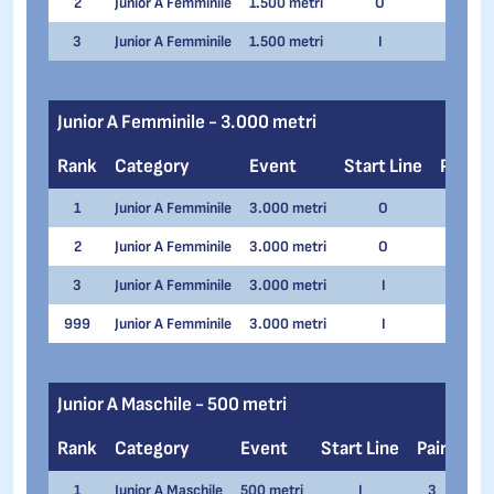
2
Junior A Femminile
1.500 metri
O
2
L
3
Junior A Femminile
1.500 metri
I
1
T
Junior A Femminile - 3.000 metri
Rank
Category
Event
Start Line
Pair
1
Junior A Femminile
3.000 metri
O
2
G
2
Junior A Femminile
3.000 metri
O
1
3
Junior A Femminile
3.000 metri
I
1
999
Junior A Femminile
3.000 metri
I
2
Junior A Maschile - 500 metri
Rank
Category
Event
Start Line
Pair
Na
1
Junior A Maschile
500 metri
I
3
Artu