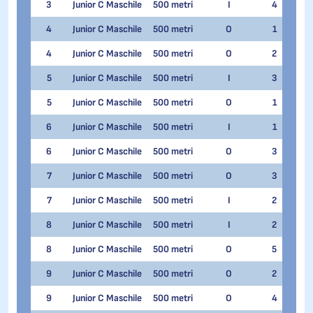
3
Junior C Maschile
500 metri
I
4
Ale
4
Junior C Maschile
500 metri
O
1
Jaku
4
Junior C Maschile
500 metri
O
2
Ale
5
Junior C Maschile
500 metri
I
3
Kons
5
Junior C Maschile
500 metri
O
1
Gian
6
Junior C Maschile
500 metri
I
1
Jes
6
Junior C Maschile
500 metri
O
3
Jes
7
Junior C Maschile
500 metri
O
3
Manu
7
Junior C Maschile
500 metri
I
2
Manu
8
Junior C Maschile
500 metri
I
2
Marc
8
Junior C Maschile
500 metri
O
5
Marc
9
Junior C Maschile
500 metri
O
2
Marc
9
Junior C Maschile
500 metri
O
4
Marc