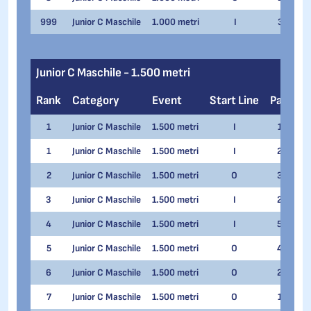
999
Junior C Maschile
1.000 metri
I
3
Ko
Junior C Maschile - 1.500 metri
Rank
Category
Event
Start Line
Pair
N
1
Junior C Maschile
1.500 metri
I
1
Lu
1
Junior C Maschile
1.500 metri
I
2
Ai
2
Junior C Maschile
1.500 metri
O
3
Gi
3
Junior C Maschile
1.500 metri
I
2
Ja
4
Junior C Maschile
1.500 metri
I
5
Al
5
Junior C Maschile
1.500 metri
O
4
Ma
6
Junior C Maschile
1.500 metri
O
2
Ko
7
Junior C Maschile
1.500 metri
O
1
Ma