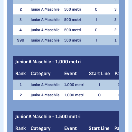
2
Junior A Maschile
500 metri
O
3
Vla
3
Junior A Maschile
500 metri
I
2
Gabr
4
Junior A Maschile
500 metri
O
2
Zde
999
Junior A Maschile
500 metri
I
1
Cos
Junior A Maschile - 1.000 metri
Rank
Category
Event
Start Line
Pair
N
1
Junior A Maschile
1.000 metri
I
1
Ga
2
Junior A Maschile
1.000 metri
O
1
Zd
Junior A Maschile - 1.500 metri
Rank
Category
Event
Start Line
Pair
N