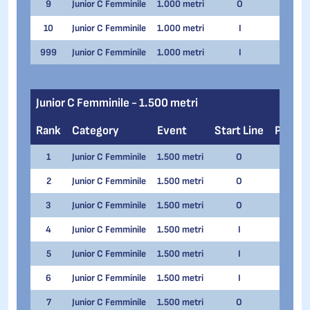
9
Junior C Femminile
1.000 metri
O
2
10
Junior C Femminile
1.000 metri
I
1
V
999
Junior C Femminile
1.000 metri
I
6
I
Junior C Femminile - 1.500 metri
Rank
Category
Event
Start Line
Pair
1
Junior C Femminile
1.500 metri
O
4
I
2
Junior C Femminile
1.500 metri
O
6
N
3
Junior C Femminile
1.500 metri
O
2
A
4
Junior C Femminile
1.500 metri
I
6
E
5
Junior C Femminile
1.500 metri
I
4
A
6
Junior C Femminile
1.500 metri
I
3
K
7
Junior C Femminile
1.500 metri
O
3
M