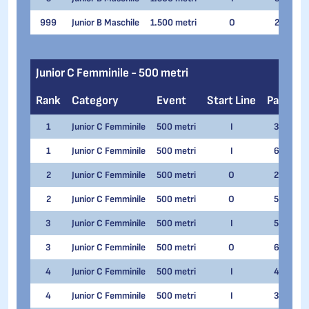
999
Junior B Maschile
1.500 metri
O
2
Ma
Junior C Femminile - 500 metri
Rank
Category
Event
Start Line
Pair
N
1
Junior C Femminile
500 metri
I
3
Ma
1
Junior C Femminile
500 metri
I
6
Il
2
Junior C Femminile
500 metri
O
2
KS
2
Junior C Femminile
500 metri
O
5
Me
3
Junior C Femminile
500 metri
I
5
Ai
3
Junior C Femminile
500 metri
O
6
No
4
Junior C Femminile
500 metri
I
4
Em
4
Junior C Femminile
500 metri
I
3
Me