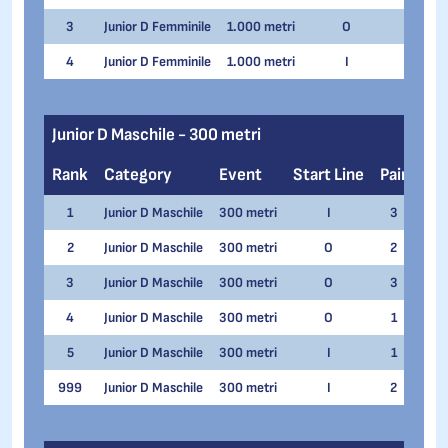
3
Junior D Femminile
1.000 metri
O
1
Z
4
Junior D Femminile
1.000 metri
I
1
S
Junior D Maschile - 300 metri
Rank
Category
Event
Start Line
Pair
Na
1
Junior D Maschile
300 metri
I
3
Mat
2
Junior D Maschile
300 metri
O
2
Simo
3
Junior D Maschile
300 metri
O
3
Elia
4
Junior D Maschile
300 metri
O
1
Fede
5
Junior D Maschile
300 metri
I
1
Has
999
Junior D Maschile
300 metri
I
2
Matt