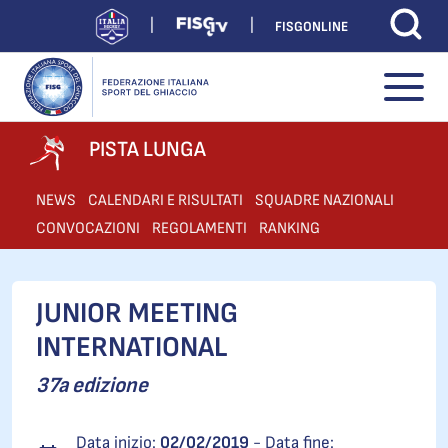
FISGONLINE
PISTA LUNGA
NEWS
CALENDARI E RISULTATI
SQUADRE NAZIONALI
CONVOCAZIONI
REGOLAMENTI
RANKING
JUNIOR MEETING
INTERNATIONAL
37a edizione
Data inizio:
02/02/2019
- Data fine: