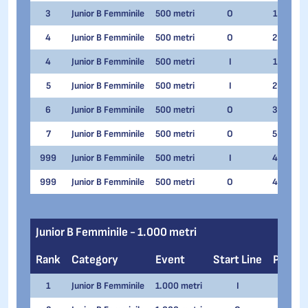
3
Junior B Femminile
500 metri
O
1
Ve
4
Junior B Femminile
500 metri
O
2
Ali
4
Junior B Femminile
500 metri
I
1
Kat
5
Junior B Femminile
500 metri
I
2
Mel
6
Junior B Femminile
500 metri
O
3
Ve
7
Junior B Femminile
500 metri
O
5
Ali
999
Junior B Femminile
500 metri
I
4
An
999
Junior B Femminile
500 metri
O
4
Ro
Junior B Femminile - 1.000 metri
Rank
Category
Event
Start Line
Pair
1
Junior B Femminile
1.000 metri
I
2
A