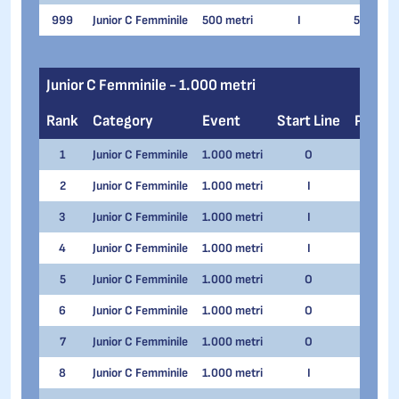
999
Junior C Femminile
500 metri
I
5
An
Junior C Femminile - 1.000 metri
Rank
Category
Event
Start Line
Pair
1
Junior C Femminile
1.000 metri
O
6
2
Junior C Femminile
1.000 metri
I
4
A
3
Junior C Femminile
1.000 metri
I
3
A
4
Junior C Femminile
1.000 metri
I
5
M
5
Junior C Femminile
1.000 metri
O
4
E
6
Junior C Femminile
1.000 metri
O
5
S
7
Junior C Femminile
1.000 metri
O
3
8
Junior C Femminile
1.000 metri
I
2
M