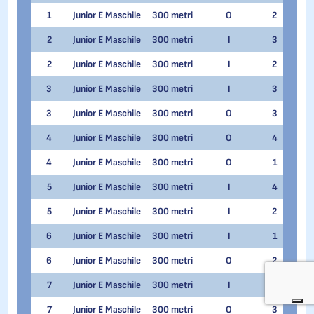
1
Junior E Maschile
300 metri
O
2
Eman
2
Junior E Maschile
300 metri
I
3
Serg
2
Junior E Maschile
300 metri
I
2
Samu
3
Junior E Maschile
300 metri
I
3
Serg
3
Junior E Maschile
300 metri
O
3
Andr
4
Junior E Maschile
300 metri
O
4
Samu
4
Junior E Maschile
300 metri
O
1
Andr
5
Junior E Maschile
300 metri
I
4
Leo
5
Junior E Maschile
300 metri
I
2
Leo
6
Junior E Maschile
300 metri
I
1
Iker
6
Junior E Maschile
300 metri
O
2
Iker
7
Junior E Maschile
300 metri
I
1
Noa
7
Junior E Maschile
300 metri
O
3
Deni