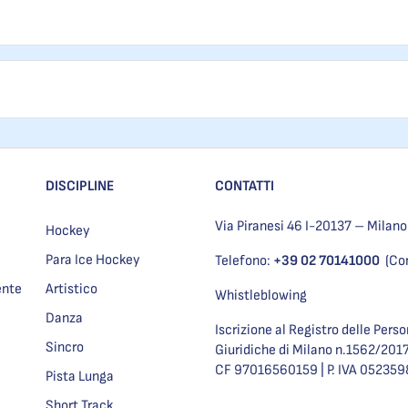
DISCIPLINE
CONTATTI
Via Piranesi 46 I-20137 – Milano
Hockey
Para Ice Hockey
Telefono:
+39 02 70141000
(Co
ente
Artistico
Whistleblowing
Danza
Iscrizione al Registro delle Pers
Sincro
Giuridiche di Milano n.1562/201
CF 97016560159 | P. IVA 05235
Pista Lunga
Short Track