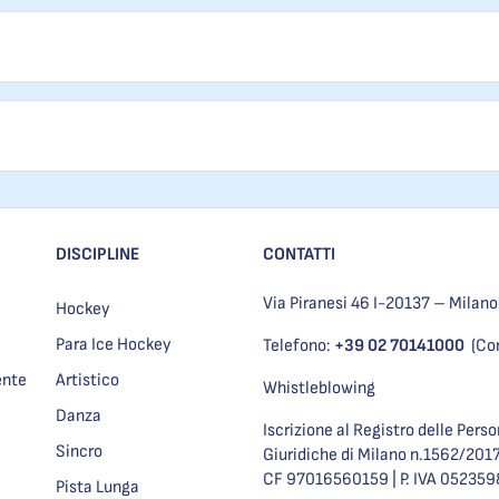
DISCIPLINE
CONTATTI
Via Piranesi 46 I-20137 – Milano
Hockey
Para Ice Hockey
Telefono:
+39 02 70141000
(Co
ente
Artistico
Whistleblowing
Danza
Iscrizione al Registro delle Pers
Sincro
Giuridiche di Milano n.1562/201
CF 97016560159 | P. IVA 05235
Pista Lunga