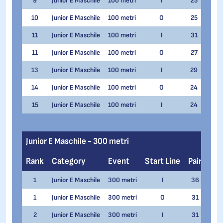
9
Junior E Maschile
100 metri
I
25
Leon
10
Junior E Maschile
100 metri
O
25
Davi
11
Junior E Maschile
100 metri
I
31
Ivan
11
Junior E Maschile
100 metri
O
27
Fede
13
Junior E Maschile
100 metri
I
29
Mino
14
Junior E Maschile
100 metri
O
24
Hasa
15
Junior E Maschile
100 metri
I
24
Hamz
Junior E Maschile - 300 metri
Rank
Category
Event
Start Line
Pair
Na
1
Junior E Maschile
300 metri
I
36
Fili
1
Junior E Maschile
300 metri
O
31
Fili
2
Junior E Maschile
300 metri
I
31
Matt