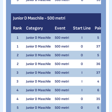
Junior D Maschile - 500 metri
Rank
Category
Event
Start Line
Pair
Na
1
Junior D Maschile
500 metri
I
5
Matt
1
Junior D Maschile
500 metri
O
37
Matt
2
Junior D Maschile
500 metri
O
5
Manu
2
Junior D Maschile
500 metri
O
36
Giov
3
Junior D Maschile
500 metri
I
37
Manu
3
Junior D Maschile
500 metri
I
4
Giov
4
Junior D Maschile
500 metri
I
6
Corr
4
Junior D Maschile
500 metri
O
35
Corr
5
Junior D Maschile
500 metri
O
6
Alex