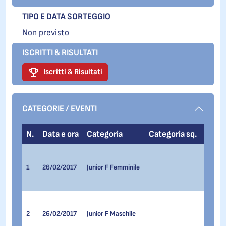
TIPO E DATA SORTEGGIO
Non previsto
ISCRITTI & RISULTATI
Iscritti & Risultati
CATEGORIE / EVENTI
N.
Data e ora
Categoria
Categoria sq.
Even
100 me
300 me
1
26/02/2017
Junior F Femminile
300 me
500 me
100 me
300 me
2
26/02/2017
Junior F Maschile
300 me