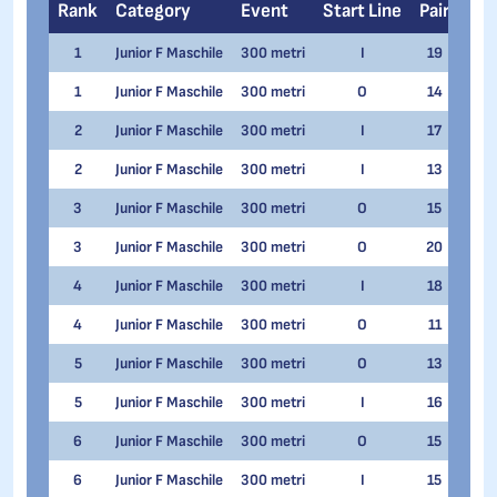
Rank
Category
Event
Start Line
Pair
Na
1
Junior F Maschile
300 metri
I
19
Samu
1
Junior F Maschile
300 metri
O
14
Samu
2
Junior F Maschile
300 metri
I
17
Gabr
2
Junior F Maschile
300 metri
I
13
Man
3
Junior F Maschile
300 metri
O
15
Gabr
3
Junior F Maschile
300 metri
O
20
Man
4
Junior F Maschile
300 metri
I
18
Samu
4
Junior F Maschile
300 metri
O
11
John
5
Junior F Maschile
300 metri
O
13
Samu
5
Junior F Maschile
300 metri
I
16
John
6
Junior F Maschile
300 metri
O
15
Andr
6
Junior F Maschile
300 metri
I
15
Andr