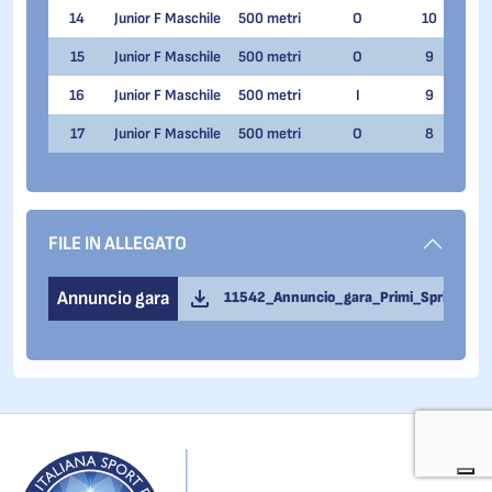
14
Junior F Maschile
500 metri
O
10
Matt
15
Junior F Maschile
500 metri
O
9
Matt
16
Junior F Maschile
500 metri
I
9
Gian
17
Junior F Maschile
500 metri
O
8
Mart
FILE IN ALLEGATO
Annuncio gara
11542_Annuncio_gara_Primi_Sprint_FEB