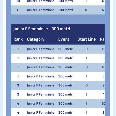
10
Junior F Femminile
100 metri
I
6
Val
11
Junior F Femminile
100 metri
O
5
Ari
Junior F Femminile - 300 metri
Rank
Category
Event
Start Line
Pair
N
1
Junior F Femminile
300 metri
O
12
Gio
1
Junior F Femminile
300 metri
I
6
Gio
2
Junior F Femminile
300 metri
O
10
Cam
2
Junior F Femminile
300 metri
I
5
Cam
3
Junior F Femminile
300 metri
O
9
La
3
Junior F Femminile
300 metri
I
4
La
4
Junior F Femminile
300 metri
I
10
Iri
4
Junior F Femminile
300 metri
I
3
Luc