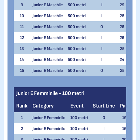
9
Junior E Maschile
500 metri
I
29
Leon
10
Junior E Maschile
500 metri
I
28
Matt
11
Junior E Maschile
500 metri
O
26
Ivan
12
Junior E Maschile
500 metri
I
26
Davi
13
Junior E Maschile
500 metri
I
25
Mino
14
Junior E Maschile
500 metri
I
24
Hasa
15
Junior E Maschile
500 metri
O
25
Hamz
Junior E Femminile - 100 metri
Rank
Category
Event
Start Line
Pair
Na
1
Junior E Femminile
100 metri
O
19
Nad
2
Junior E Femminile
100 metri
I
16
Emi
3
Junior E Femminile
100 metri
I
20
Car