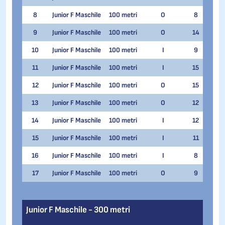
8
Junior F Maschile
100 metri
O
8
Manu
9
Junior F Maschile
100 metri
O
14
Andr
10
Junior F Maschile
100 metri
I
9
John
11
Junior F Maschile
100 metri
I
15
Thom
12
Junior F Maschile
100 metri
O
15
Noah
13
Junior F Maschile
100 metri
O
12
Matt
14
Junior F Maschile
100 metri
I
12
Matt
15
Junior F Maschile
100 metri
I
11
Stef
16
Junior F Maschile
100 metri
I
8
Gian
17
Junior F Maschile
100 metri
O
9
Marti
Junior F Maschile - 300 metri