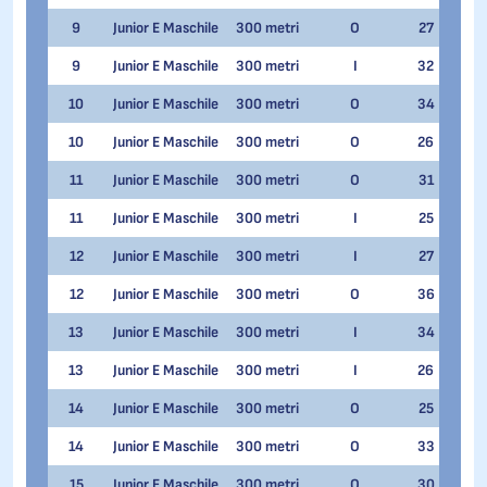
9
Junior E Maschile
300 metri
O
27
Ales
9
Junior E Maschile
300 metri
I
32
Fede
10
Junior E Maschile
300 metri
O
34
Matt
10
Junior E Maschile
300 metri
O
26
Fede
11
Junior E Maschile
300 metri
O
31
Ivan
11
Junior E Maschile
300 metri
I
25
Davi
12
Junior E Maschile
300 metri
I
27
Ivan
12
Junior E Maschile
300 metri
O
36
Mino
13
Junior E Maschile
300 metri
I
34
Ham
13
Junior E Maschile
300 metri
I
26
Mino
14
Junior E Maschile
300 metri
O
25
Ham
14
Junior E Maschile
300 metri
O
33
Davi
15
Junior E Maschile
300 metri
O
30
Hasa