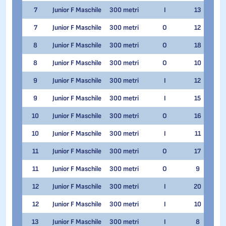
7
Junior F Maschile
300 metri
I
13
Eman
7
Junior F Maschile
300 metri
O
12
Eman
8
Junior F Maschile
300 metri
O
18
Gabr
8
Junior F Maschile
300 metri
O
10
Lore
9
Junior F Maschile
300 metri
I
12
Noa
9
Junior F Maschile
300 metri
I
15
Lore
10
Junior F Maschile
300 metri
O
16
Stef
10
Junior F Maschile
300 metri
I
11
Stef
11
Junior F Maschile
300 metri
O
17
Noa
11
Junior F Maschile
300 metri
O
9
Andr
12
Junior F Maschile
300 metri
I
20
Andr
12
Junior F Maschile
300 metri
I
10
Matt
13
Junior F Maschile
300 metri
I
8
Gian