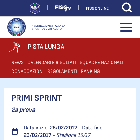
FISGONLINE
PISTA LUNGA
NEWS
CALENDARI E RISULTATI
SQUADRE NAZIONALI
CONVOCAZIONI
REGOLAMENTI
RANKING
PRIMI SPRINT
2a prova
Data inizio:
25/02/2017
- Data fine:
26/02/2017
-
Stagione 16/17