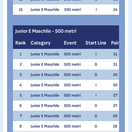
15
Junior E Maschile
300 metri
I
24
Hasa
Junior E Maschile - 500 metri
Rank
Category
Event
Start Line
Pair
Na
1
Junior E Maschile
500 metri
I
31
Filip
2
Junior E Maschile
500 metri
O
31
Matt
3
Junior E Maschile
500 metri
O
30
Nico
4
Junior E Maschile
500 metri
I
30
Simo
5
Junior E Maschile
500 metri
I
27
Ales
6
Junior E Maschile
500 metri
O
27
Fede
7
Junior E Maschile
500 metri
O
29
Elia
8
Junior E Maschile
500 metri
O
28
Filip