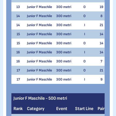
13
Junior F Maschile
300 metri
O
19
Matt
14
Junior F Maschile
300 metri
O
8
Matt
14
Junior F Maschile
300 metri
I
21
Matt
15
Junior F Maschile
300 metri
I
14
Gabr
15
Junior F Maschile
300 metri
O
14
Gian
16
Junior F Maschile
300 metri
I
14
Mart
16
Junior F Maschile
300 metri
O
7
Mart
17
Junior F Maschile
300 metri
O
21
Tho
17
Junior F Maschile
300 metri
I
9
Tho
Junior F Maschile - 500 metri
Rank
Category
Event
Start Line
Pair
Na