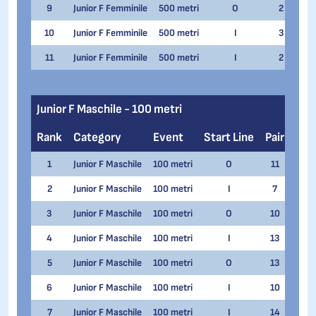
9
Junior F Femminile
500 metri
O
2
Val
10
Junior F Femminile
500 metri
I
3
Ir
11
Junior F Femminile
500 metri
I
2
Ari
Junior F Maschile - 100 metri
Rank
Category
Event
Start Line
Pair
Na
1
Junior F Maschile
100 metri
O
11
Gabri
2
Junior F Maschile
100 metri
I
7
Samu
3
Junior F Maschile
100 metri
O
10
Eman
4
Junior F Maschile
100 metri
I
13
Gabri
5
Junior F Maschile
100 metri
O
13
Samu
6
Junior F Maschile
100 metri
I
10
Andr
7
Junior F Maschile
100 metri
I
14
Lore