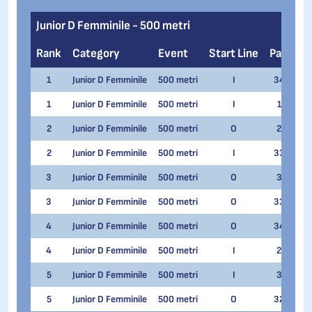
Junior D Femminile - 500 metri
Rank
Category
Event
Start Line
Pair
N
1
Junior D Femminile
500 metri
I
34
Va
1
Junior D Femminile
500 metri
I
1
Me
2
Junior D Femminile
500 metri
O
2
Va
2
Junior D Femminile
500 metri
I
33
Ve
3
Junior D Femminile
500 metri
O
3
Ve
3
Junior D Femminile
500 metri
O
33
May
4
Junior D Femminile
500 metri
O
34
Me
4
Junior D Femminile
500 metri
I
2
May
5
Junior D Femminile
500 metri
I
3
Ire
5
Junior D Femminile
500 metri
O
32
Ire