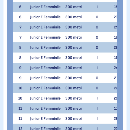
6
Junior E Femminile
300 metri
I
18
Lor
6
Junior E Femminile
300 metri
O
23
Au
7
Junior E Femminile
300 metri
O
25
Lor
7
Junior E Femminile
300 metri
O
19
Ila
8
Junior E Femminile
300 metri
O
29
Ali
8
Junior E Femminile
300 metri
I
19
Ali
9
Junior E Femminile
300 metri
I
24
Za
9
Junior E Femminile
300 metri
O
21
Za
10
Junior E Femminile
300 metri
O
22
Ele
10
Junior E Femminile
300 metri
I
20
Au
11
Junior E Femminile
300 metri
I
17
Ele
11
Junior E Femminile
300 metri
I
28
Gia
12
Junior E Femminile
300 metri
I
23
Gen