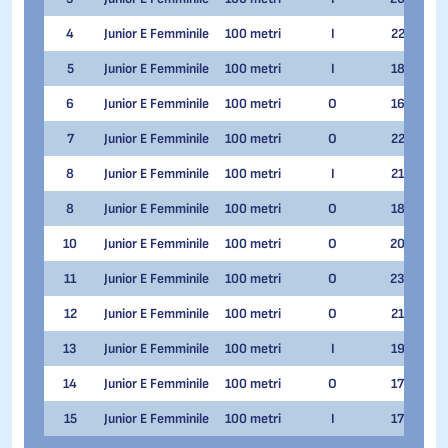
4
Junior E Femminile
100 metri
I
22
Ila
5
Junior E Femminile
100 metri
I
18
Eli
6
Junior E Femminile
100 metri
O
16
Gen
7
Junior E Femminile
100 metri
O
22
Gab
8
Junior E Femminile
100 metri
I
21
Aur
8
Junior E Femminile
100 metri
O
18
Zad
10
Junior E Femminile
100 metri
O
20
Ali
11
Junior E Femminile
100 metri
O
23
Lor
12
Junior E Femminile
100 metri
O
21
Ant
13
Junior E Femminile
100 metri
I
19
Gia
14
Junior E Femminile
100 metri
O
17
Ele
15
Junior E Femminile
100 metri
I
17
Noe