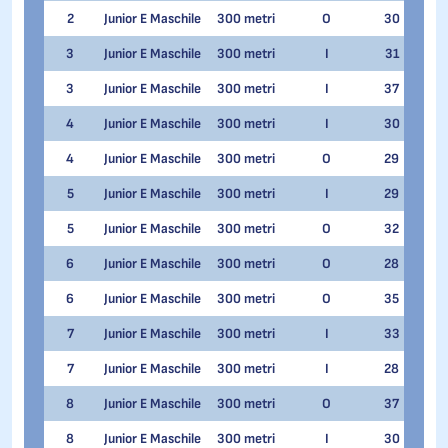
2
Junior E Maschile
300 metri
O
30
Matt
3
Junior E Maschile
300 metri
I
31
Simo
3
Junior E Maschile
300 metri
I
37
Nico
4
Junior E Maschile
300 metri
I
30
Elia
4
Junior E Maschile
300 metri
O
29
Nico
5
Junior E Maschile
300 metri
I
29
Leo
5
Junior E Maschile
300 metri
O
32
Fili
6
Junior E Maschile
300 metri
O
28
Elia
6
Junior E Maschile
300 metri
O
35
Simo
7
Junior E Maschile
300 metri
I
33
Ales
7
Junior E Maschile
300 metri
I
28
Matt
8
Junior E Maschile
300 metri
O
37
Leo
8
Junior E Maschile
300 metri
I
30
Fili