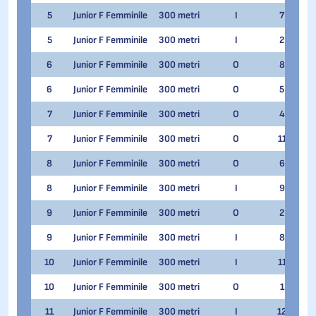
5
Junior F Femminile
300 metri
I
7
Ch
5
Junior F Femminile
300 metri
I
2
Ann
6
Junior F Femminile
300 metri
O
8
Luc
6
Junior F Femminile
300 metri
O
5
Ch
7
Junior F Femminile
300 metri
O
4
Ir
7
Junior F Femminile
300 metri
O
11
Ann
8
Junior F Femminile
300 metri
O
6
Iri
8
Junior F Femminile
300 metri
I
9
Ir
9
Junior F Femminile
300 metri
O
2
Ar
9
Junior F Femminile
300 metri
I
8
Gei
10
Junior F Femminile
300 metri
I
11
Ar
10
Junior F Femminile
300 metri
O
1
Val
11
Junior F Femminile
300 metri
I
12
Val