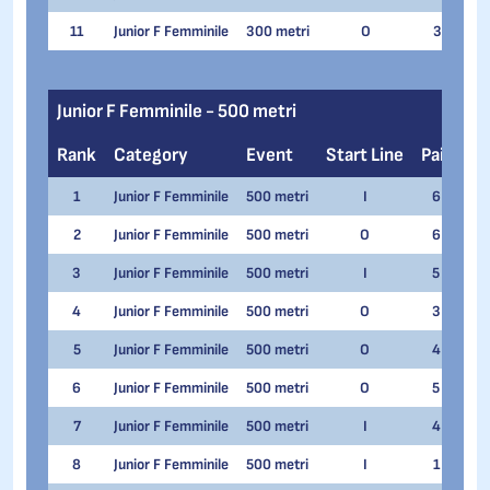
11
Junior F Femminile
300 metri
O
3
Gei
Junior F Femminile - 500 metri
Rank
Category
Event
Start Line
Pair
N
1
Junior F Femminile
500 metri
I
6
Gio
2
Junior F Femminile
500 metri
O
6
Cam
3
Junior F Femminile
500 metri
I
5
Lau
4
Junior F Femminile
500 metri
O
3
Iri
5
Junior F Femminile
500 metri
O
4
Chi
6
Junior F Femminile
500 metri
O
5
Luc
7
Junior F Femminile
500 metri
I
4
Ann
8
Junior F Femminile
500 metri
I
1
Gei