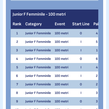
Junior F Femminile - 100 metri
Rank
Category
Event
Start Line
Pair
Na
1
Junior F Femminile
100 metri
O
4
Gio
2
Junior F Femminile
100 metri
I
5
Cam
3
Junior F Femminile
100 metri
I
1
Iri
4
Junior F Femminile
100 metri
O
6
Lau
5
Junior F Femminile
100 metri
I
4
Chi
6
Junior F Femminile
100 metri
I
2
Ann
7
Junior F Femminile
100 metri
O
2
Luc
8
Junior F Femminile
100 metri
I
3
Ire
9
Junior F Femminile
100 metri
O
3
Gei