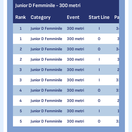
Junior D Femminile - 300 metri
Rank
Category
Event
Start Line
Pair
N
1
Junior D Femminile
300 metri
I
34
Me
1
Junior D Femminile
300 metri
O
3
Me
2
Junior D Femminile
300 metri
O
34
Va
2
Junior D Femminile
300 metri
I
3
Va
3
Junior D Femminile
300 metri
I
2
Ve
3
Junior D Femminile
300 metri
I
33
Ma
4
Junior D Femminile
300 metri
O
33
Ve
4
Junior D Femminile
300 metri
O
2
Ma
5
Junior D Femminile
300 metri
I
1
Ire
5
Junior D Femminile
300 metri
O
32
Ire