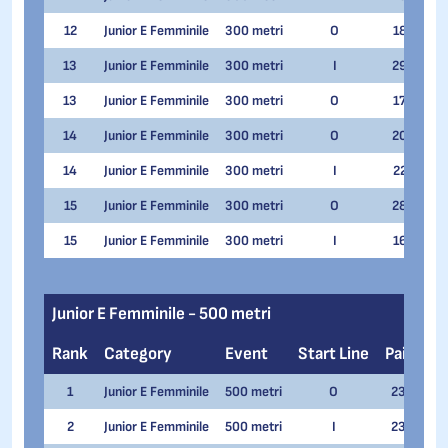
12
Junior E Femminile
300 metri
O
18
Gia
13
Junior E Femminile
300 metri
I
29
Ant
13
Junior E Femminile
300 metri
O
17
Ant
14
Junior E Femminile
300 metri
O
20
Gen
14
Junior E Femminile
300 metri
I
22
Ila
15
Junior E Femminile
300 metri
O
28
No
15
Junior E Femminile
300 metri
I
16
No
Junior E Femminile - 500 metri
Rank
Category
Event
Start Line
Pair
N
1
Junior E Femminile
500 metri
O
23
Emi
2
Junior E Femminile
500 metri
I
23
Nad