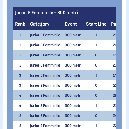
Junior E Femminile - 300 metri
Rank
Category
Event
Start Line
Pair
N
1
Junior E Femminile
300 metri
I
23
Nad
1
Junior E Femminile
300 metri
I
26
Em
2
Junior E Femminile
300 metri
O
27
Nad
2
Junior E Femminile
300 metri
O
23
Em
3
Junior E Femminile
300 metri
I
27
Ca
3
Junior E Femminile
300 metri
O
22
Ca
4
Junior E Femminile
300 metri
O
26
Gab
4
Junior E Femminile
300 metri
I
21
Gab
5
Junior E Femminile
300 metri
O
24
Eli
5
Junior E Femminile
300 metri
I
22
Eli