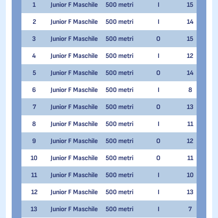
1
Junior F Maschile
500 metri
I
15
Samu
2
Junior F Maschile
500 metri
I
14
Gabr
3
Junior F Maschile
500 metri
O
15
Manu
4
Junior F Maschile
500 metri
I
12
Eman
5
Junior F Maschile
500 metri
O
14
John
6
Junior F Maschile
500 metri
I
8
Gabri
7
Junior F Maschile
500 metri
O
13
Andr
8
Junior F Maschile
500 metri
I
11
Noa
9
Junior F Maschile
500 metri
O
12
Lore
10
Junior F Maschile
500 metri
O
11
Stef
11
Junior F Maschile
500 metri
I
10
Andr
12
Junior F Maschile
500 metri
I
13
Samu
13
Junior F Maschile
500 metri
I
7
Thom