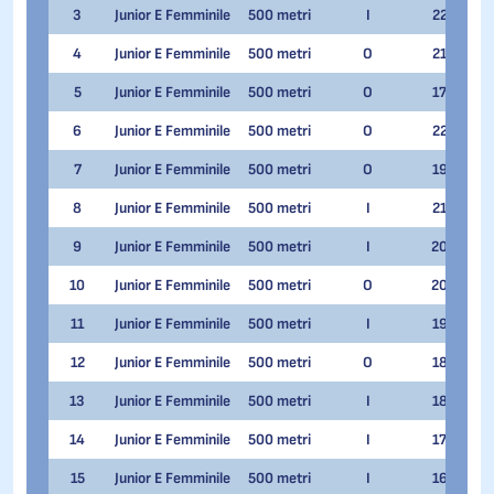
3
Junior E Femminile
500 metri
I
22
Ca
4
Junior E Femminile
500 metri
O
21
Lor
5
Junior E Femminile
500 metri
O
17
Gen
6
Junior E Femminile
500 metri
O
22
Gab
7
Junior E Femminile
500 metri
O
19
Ila
8
Junior E Femminile
500 metri
I
21
Eli
9
Junior E Femminile
500 metri
I
20
Ali
10
Junior E Femminile
500 metri
O
20
Au
11
Junior E Femminile
500 metri
I
19
Zad
12
Junior E Femminile
500 metri
O
18
Gia
13
Junior E Femminile
500 metri
I
18
Ele
14
Junior E Femminile
500 metri
I
17
Ant
15
Junior E Femminile
500 metri
I
16
Noe