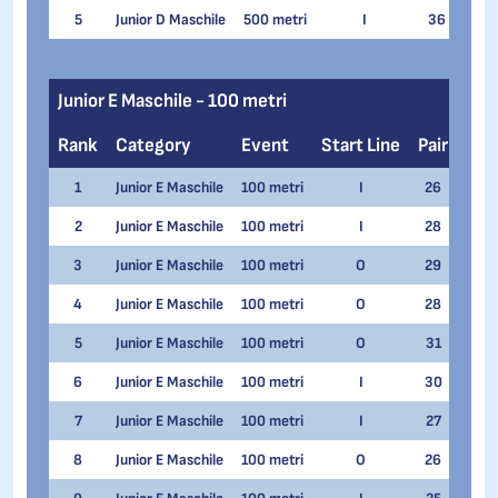
5
Junior D Maschile
500 metri
I
36
Alex
Junior E Maschile - 100 metri
Rank
Category
Event
Start Line
Pair
Na
1
Junior E Maschile
100 metri
I
26
Nico
2
Junior E Maschile
100 metri
I
28
Matt
3
Junior E Maschile
100 metri
O
29
Filip
4
Junior E Maschile
100 metri
O
28
Simo
5
Junior E Maschile
100 metri
O
31
Filip
6
Junior E Maschile
100 metri
I
30
Matt
7
Junior E Maschile
100 metri
I
27
Elia
8
Junior E Maschile
100 metri
O
26
Ales