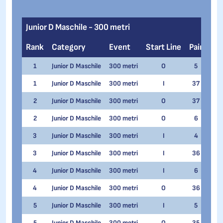
Junior D Maschile - 300 metri
Rank
Category
Event
Start Line
Pair
Na
1
Junior D Maschile
300 metri
O
5
Mat
1
Junior D Maschile
300 metri
I
37
Mat
2
Junior D Maschile
300 metri
O
37
Manu
2
Junior D Maschile
300 metri
O
6
Giov
3
Junior D Maschile
300 metri
I
4
Manu
3
Junior D Maschile
300 metri
I
36
Giov
4
Junior D Maschile
300 metri
I
6
Corr
4
Junior D Maschile
300 metri
O
36
Corr
5
Junior D Maschile
300 metri
I
5
Ale
5
Junior D Maschile
300 metri
O
35
Ale