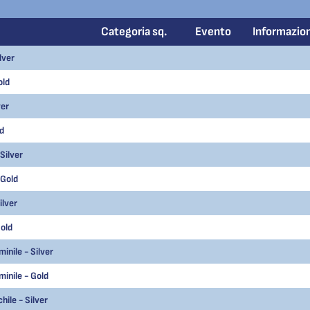
Categoria sq.
Evento
Informazio
lver
old
ver
ld
Silver
 Gold
ilver
Gold
inile - Silver
inile - Gold
ile - Silver