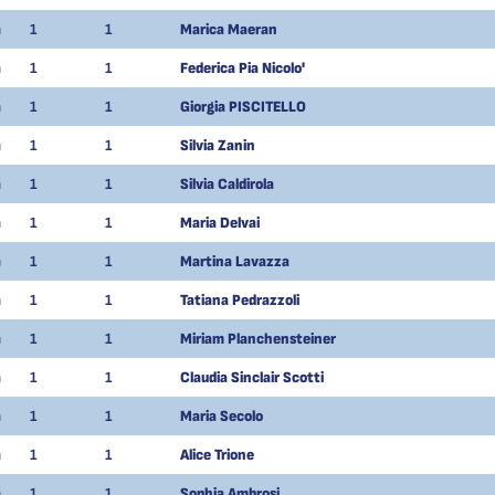
m
1
1
Marica Maeran
m
1
1
Federica Pia Nicolo'
m
1
1
Giorgia PISCITELLO
m
1
1
Silvia Zanin
m
1
1
Silvia Caldirola
m
1
1
Maria Delvai
m
1
1
Martina Lavazza
m
1
1
Tatiana Pedrazzoli
m
1
1
Miriam Planchensteiner
m
1
1
Claudia Sinclair Scotti
m
1
1
Maria Secolo
m
1
1
Alice Trione
m
1
1
Sophia Ambrosi