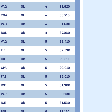
VAG
Ok
4
31.920
YGA
Ok
4
33.710
VAG
Ok
4
31.630
BOL
Ok
4
37.060
VAG
Ok
5
28.410
FIE
Ok
5
32.530
ICE
Ok
5
29.390
CPA
Ok
5
29.910
FAS
Ok
5
35.010
ICE
Ok
5
31.300
VAR
Ok
5
30.730
ICE
Ok
5
31.530
BOI
Ok
6
31.150