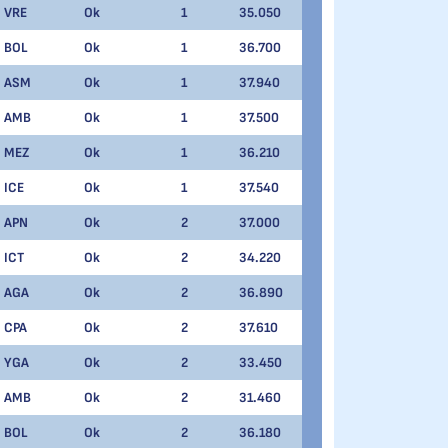
VRE
Ok
1
35.050
BOL
Ok
1
36.700
ASM
Ok
1
37.940
AMB
Ok
1
37.500
MEZ
Ok
1
36.210
ICE
Ok
1
37.540
APN
Ok
2
37.000
ICT
Ok
2
34.220
AGA
Ok
2
36.890
CPA
Ok
2
37.610
YGA
Ok
2
33.450
AMB
Ok
2
31.460
BOL
Ok
2
36.180