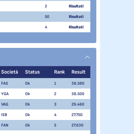
2
Risultati
50
Risultati
4
Risultati
Società
Status
Rank
Result
FAS
Ok
1
38.580
YGA
Ok
2
38.500
VAG
Ok
3
29.460
ISB
Ok
4
27.750
FAN
Ok
5
27.630