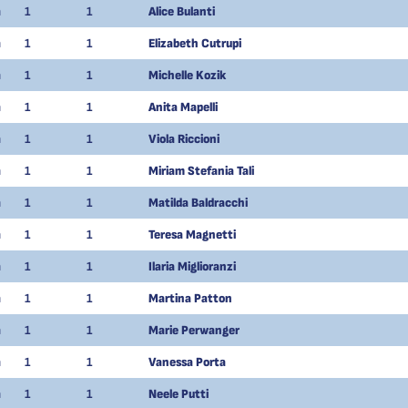
m
1
1
Alice Bulanti
m
1
1
Elizabeth Cutrupi
m
1
1
Michelle Kozik
m
1
1
Anita Mapelli
m
1
1
Viola Riccioni
m
1
1
Miriam Stefania Tali
m
1
1
Matilda Baldracchi
m
1
1
Teresa Magnetti
m
1
1
Ilaria Miglioranzi
m
1
1
Martina Patton
m
1
1
Marie Perwanger
m
1
1
Vanessa Porta
m
1
1
Neele Putti