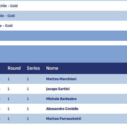
hile - Gold
le - Gold
e - Gold
Round
Series
Nome
m
1
1
Matteo Marchioni
m
1
1
Jacopo Sartini
m
1
1
Michele Barbesino
m
1
1
Alessandro Coviello
m
1
1
Matteo Parrocchetti