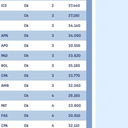
ICE
Ok
2
37.440
Ok
3
37.190
Ok
3
34.140
APN
Ok
3
34.090
APO
Ok
3
30.550
PAD
Ok
3
33.620
BOL
Ok
3
35.180
CPA
Ok
3
33.770
AMB
Ok
3
32.360
Ok
4
29.160
PAT
Ok
4
33.900
FAS
Ok
4
30.910
CPA
Ok
4
32.110