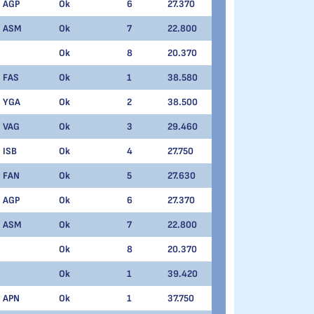
AGP
Ok
6
27.370
ASM
Ok
7
22.800
Ok
8
20.370
FAS
Ok
1
38.580
YGA
Ok
2
38.500
VAG
Ok
3
29.460
ISB
Ok
4
27.750
FAN
Ok
5
27.630
AGP
Ok
6
27.370
ASM
Ok
7
22.800
Ok
8
20.370
Ok
1
39.420
APN
Ok
1
37.750