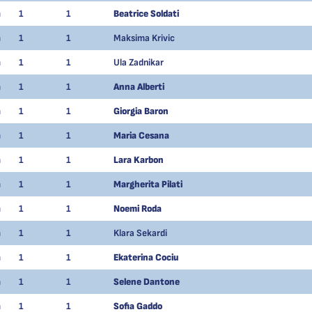
m
1
1
Beatrice Soldati
m
1
1
Maksima Krivic
m
1
1
Ula Zadnikar
m
1
1
Anna Alberti
m
1
1
Giorgia Baron
m
1
1
Maria Cesana
m
1
1
Lara Karbon
m
1
1
Margherita Pilati
m
1
1
Noemi Roda
m
1
1
Klara Sekardi
m
1
1
Ekaterina Cociu
m
1
1
Selene Dantone
m
1
1
Sofia Gaddo