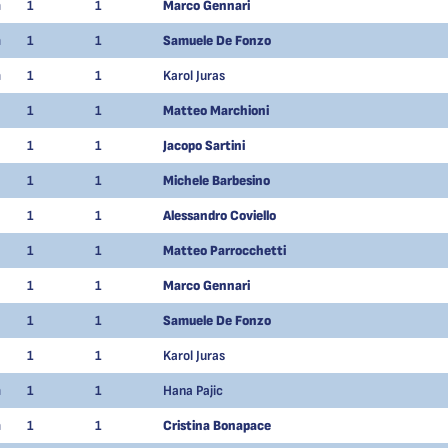
m
1
1
Marco Gennari
m
1
1
Samuele De Fonzo
m
1
1
Karol Juras
1
1
Matteo Marchioni
1
1
Jacopo Sartini
1
1
Michele Barbesino
1
1
Alessandro Coviello
1
1
Matteo Parrocchetti
1
1
Marco Gennari
1
1
Samuele De Fonzo
1
1
Karol Juras
m
1
1
Hana Pajic
m
1
1
Cristina Bonapace