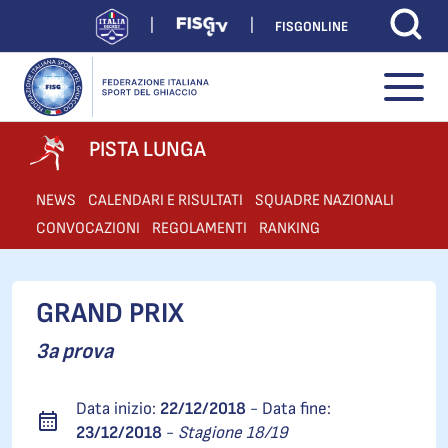
FISGONLINE
PISTA LUNGA
NEWS
CALENDARI E RISULTATI
SQUADRE NAZIONALI
CONVOCAZIONI
REGOLAMENTI
RANKING
GRAND PRIX
3a prova
Data inizio:
22/12/2018
- Data fine:
23/12/2018
-
Stagione 18/19