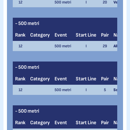
12
500 metri
I
20
Verena B
- 500 metri
Rank
Category
Event
Start Line
Pair
Name
12
500 metri
I
29
Alberto M
- 500 metri
Rank
Category
Event
Start Line
Pair
Name
12
500 metri
I
5
Sofia Sell
- 500 metri
Rank
Category
Event
Start Line
Pair
Name