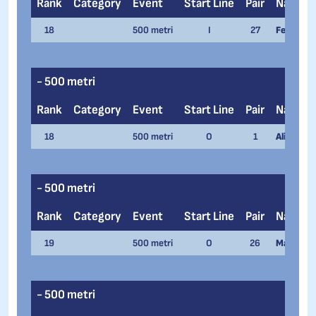
Rank
Category
Event
Start Line
Pair
Name
18
500 metri
I
27
Federico 
- 500 metri
Rank
Category
Event
Start Line
Pair
Name
18
500 metri
O
1
Alice Cas
- 500 metri
Rank
Category
Event
Start Line
Pair
Name
19
500 metri
O
26
Marco Lu
- 500 metri