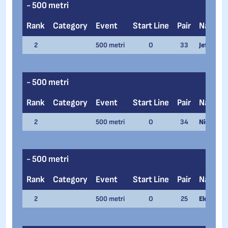
- 500 metri
Rank
Category
Event
Start Line
Pair
Name
2
500 metri
O
33
Jeffrey Ro
- 500 metri
Rank
Category
Event
Start Line
Pair
Name
2
500 metri
O
34
Nicky Ros
- 500 metri
Rank
Category
Event
Start Line
Pair
Name
2
500 metri
O
25
Elena Viv