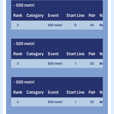
- 500 metri
Rank
Category
Event
Start Line
Pair
Name
3
500 metri
O
24
Serena P
- 500 metri
Rank
Category
Event
Start Line
Pair
Name
3
500 metri
I
32
Enrico Sa
- 500 metri
Rank
Category
Event
Start Line
Pair
Name
4
500 metri
I
32
Andrea Ap