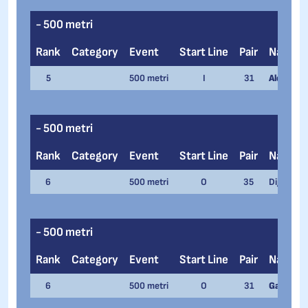
- 500 metri
Rank
Category
Event
Start Line
Pair
Name
5
500 metri
I
31
Alessio Tr
- 500 metri
Rank
Category
Event
Start Line
Pair
Name
6
500 metri
O
35
Dijk Nino
- 500 metri
Rank
Category
Event
Start Line
Pair
Name
6
500 metri
O
31
Gabriele G