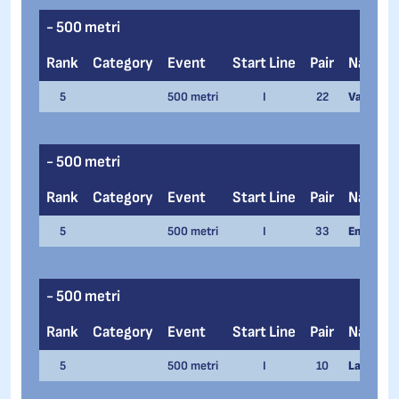
- 500 metri
Rank
Category
Event
Start Line
Pair
Name
5
500 metri
I
22
Vanessa 
- 500 metri
Rank
Category
Event
Start Line
Pair
Name
5
500 metri
I
33
Emanuel 
- 500 metri
Rank
Category
Event
Start Line
Pair
Name
5
500 metri
I
10
Laura Pev