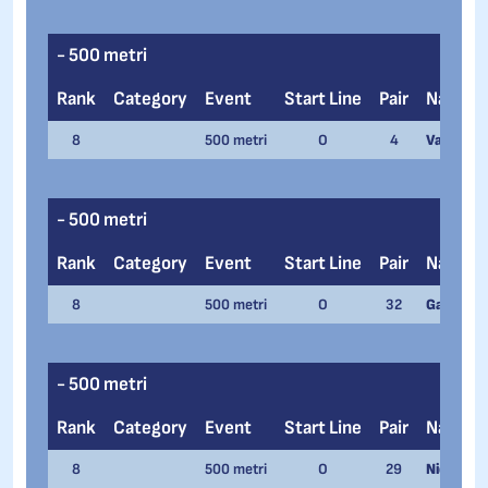
- 500 metri
Rank
Category
Event
Start Line
Pair
Name
8
500 metri
O
4
Vanessa 
- 500 metri
Rank
Category
Event
Start Line
Pair
Name
8
500 metri
O
32
Gabriele 
- 500 metri
Rank
Category
Event
Start Line
Pair
Name
8
500 metri
O
29
Nicky Ros