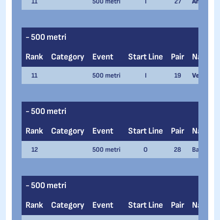
11
500 metri
I
27
Andrea Ap
- 500 metri
Rank
Category
Event
Start Line
Pair
Name
11
500 metri
I
19
Veronica 
- 500 metri
Rank
Category
Event
Start Line
Pair
Name
12
500 metri
O
28
Bart Valen
- 500 metri
Rank
Category
Event
Start Line
Pair
Name