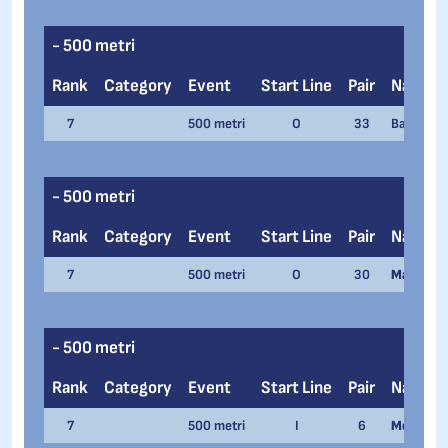
- 500 metri
Rank
Category
Event
Start Line
Pair
Name
7
500 metri
O
33
Bart Valen
- 500 metri
Rank
Category
Event
Start Line
Pair
Name
7
500 metri
O
30
Marco De 
- 500 metri
Rank
Category
Event
Start Line
Pair
Name
7
500 metri
I
6
Melanie 