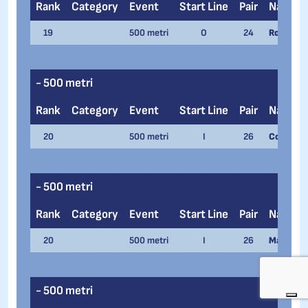
Rank
Category
Event
Start Line
Pair
Name
19
500 metri
O
24
Romedius
- 500 metri
Rank
Category
Event
Start Line
Pair
Name
20
500 metri
I
26
Corrado C
- 500 metri
Rank
Category
Event
Start Line
Pair
Name
20
500 metri
I
26
Mattia Pe
- 500 metri