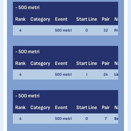
- 500 metri
Rank
Category
Event
Start Line
Pair
Name
4
500 metri
O
32
Francesco
- 500 metri
Rank
Category
Event
Start Line
Pair
Name
4
500 metri
I
24
Linda Gre
- 500 metri
Rank
Category
Event
Start Line
Pair
Name
4
500 metri
O
7
Serena P