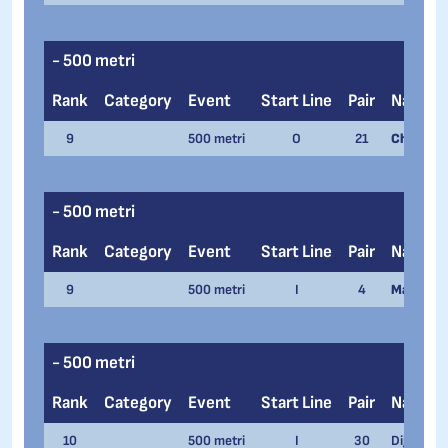
- 500 metri
Rank
Category
Event
Start Line
Pair
Name
9
500 metri
O
21
Chiara Sin
- 500 metri
Rank
Category
Event
Start Line
Pair
Name
9
500 metri
I
4
Maybritt 
- 500 metri
Rank
Category
Event
Start Line
Pair
Name
10
500 metri
I
30
Dijk Nino