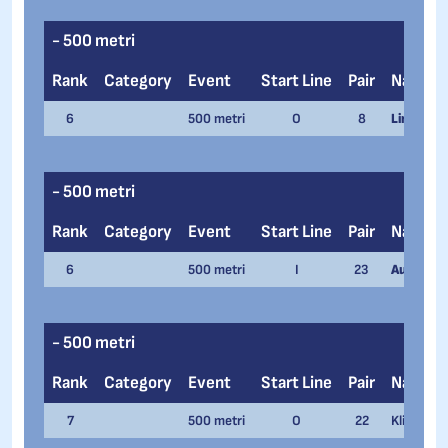
- 500 metri
Rank
Category
Event
Start Line
Pair
Name
6
500 metri
O
8
Linda Gre
- 500 metri
Rank
Category
Event
Start Line
Pair
Name
6
500 metri
I
23
Aurora Re
- 500 metri
Rank
Category
Event
Start Line
Pair
Name
7
500 metri
O
22
Klink Qui