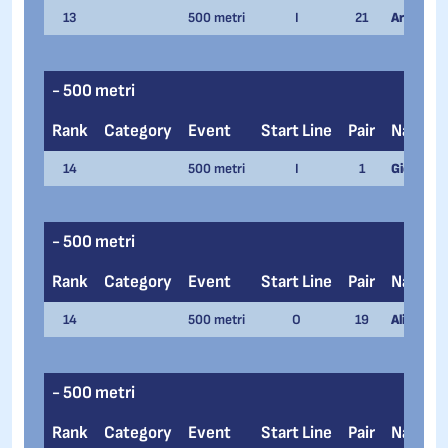
13
500 metri
I
21
Arianna T
- 500 metri
Rank
Category
Event
Start Line
Pair
Name
14
500 metri
I
1
Giorgia Ai
- 500 metri
Rank
Category
Event
Start Line
Pair
Name
14
500 metri
O
19
Alice Cas
- 500 metri
Rank
Category
Event
Start Line
Pair
Name