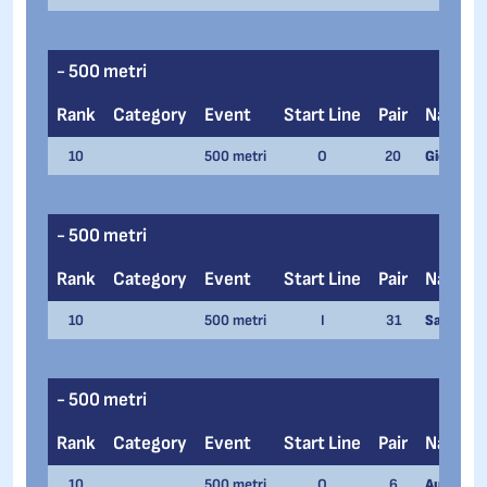
- 500 metri
Rank
Category
Event
Start Line
Pair
Name
10
500 metri
O
20
Giorgia Ai
- 500 metri
Rank
Category
Event
Start Line
Pair
Name
10
500 metri
I
31
Saimon E
- 500 metri
Rank
Category
Event
Start Line
Pair
Name
10
500 metri
O
6
Aurora Re