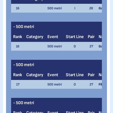
16
500 metri
I
28
Gabriel Bi
- 500 metri
Rank
Category
Event
Start Line
Pair
Name
16
500 metri
O
27
Gabriele 
- 500 metri
Rank
Category
Event
Start Line
Pair
Name
17
500 metri
O
27
Filippo M
- 500 metri
Rank
Category
Event
Start Line
Pair
Name