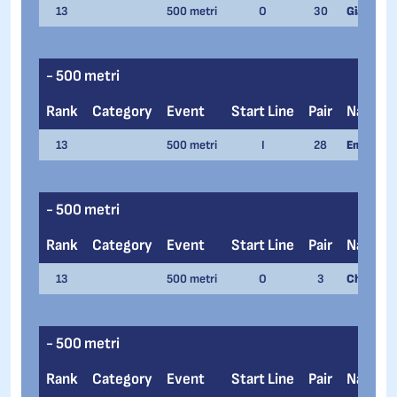
13
500 metri
O
30
Gianluca 
- 500 metri
Rank
Category
Event
Start Line
Pair
Name
13
500 metri
I
28
Emanuel 
- 500 metri
Rank
Category
Event
Start Line
Pair
Name
13
500 metri
O
3
Chiara Sin
- 500 metri
Rank
Category
Event
Start Line
Pair
Name