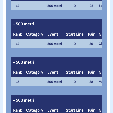
14
500 metri
O
25
Saimon E
- 500 metri
Rank
Category
Event
Start Line
Pair
Name
14
500 metri
O
29
Giacomo 
- 500 metri
Rank
Category
Event
Start Line
Pair
Name
15
500 metri
O
28
Manuel De
- 500 metri
Rank
Category
Event
Start Line
Pair
Name