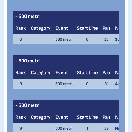
- 500 metri
Rank
Category
Event
Start Line
Pair
Name
8
500 metri
O
23
Sofia Sell
- 500 metri
Rank
Category
Event
Start Line
Pair
Name
9
500 metri
O
31
Alessandr
- 500 metri
Rank
Category
Event
Start Line
Pair
Name
9
500 metri
I
29
Nicola Na