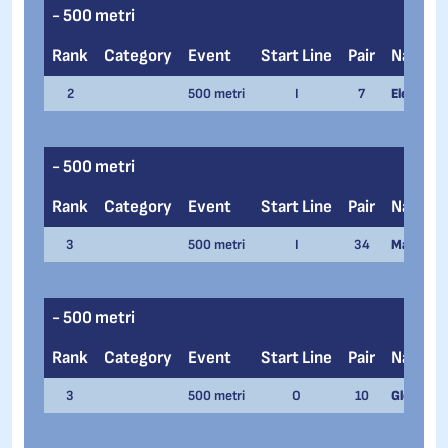
- 500 metri
Rank
Category
Event
Start Line
Pair
Name
2
500 metri
I
7
Elena Viv
- 500 metri
Rank
Category
Event
Start Line
Pair
Name
3
500 metri
I
34
Marco De 
- 500 metri
Rank
Category
Event
Start Line
Pair
Name
3
500 metri
O
10
Gloria Mal