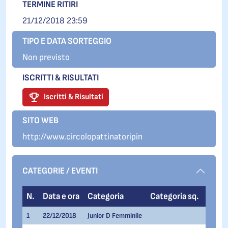
TERMINE RITIRI
21/12/2018 23:59
TIPO E DATA SORTEGGIO
Non previsto
ISCRITTI & RISULTATI
Iscritti & Risultati
SITO WEB
http://www.circolopattinatoripin
CATEGORIE / EVENTI
N.
Data e ora
Categoria
Categoria sq.
Even
1
22/12/2018
Junior D Femminile
300 me