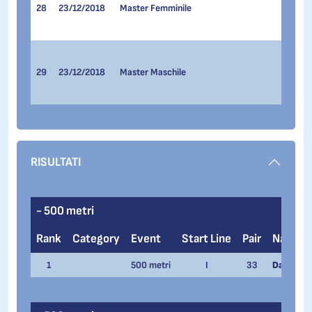
1.000 
28
23/12/2018
Master Femminile
500 me
1.500 
500 me
1.000 
29
23/12/2018
Master Maschile
500 me
1.500 
RISULTATI
- 500 metri
Rank
Category
Event
Start Line
Pair
Name
1
500 metri
I
33
David Bo