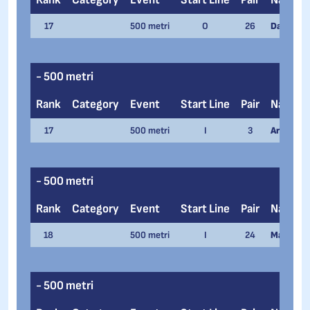
17
500 metri
O
26
Davide O
- 500 metri
Rank
Category
Event
Start Line
Pair
Name
17
500 metri
I
3
Arianna T
- 500 metri
Rank
Category
Event
Start Line
Pair
Name
18
500 metri
I
24
Matteo A
- 500 metri