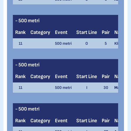
- 500 metri
Rank
Category
Event
Start Line
Pair
Name
11
500 metri
O
5
Klink Qui
- 500 metri
Rank
Category
Event
Start Line
Pair
Name
11
500 metri
I
30
Matteo A
- 500 metri
Rank
Category
Event
Start Line
Pair
Name