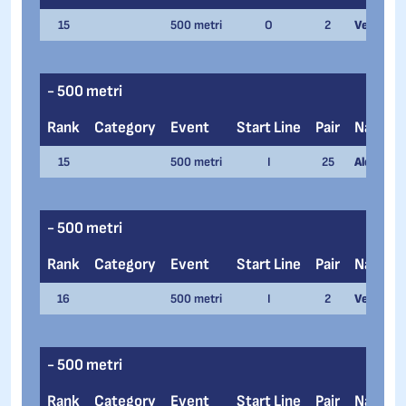
15
500 metri
O
2
Veronica 
- 500 metri
Rank
Category
Event
Start Line
Pair
Name
15
500 metri
I
25
Alessandr
- 500 metri
Rank
Category
Event
Start Line
Pair
Name
16
500 metri
I
2
Verena B
- 500 metri
Rank
Category
Event
Start Line
Pair
Name